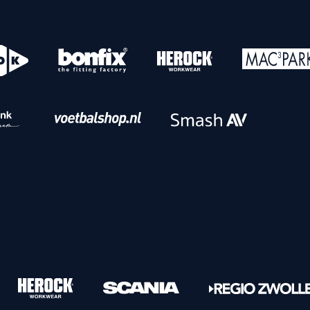
o
Download iOS
s
Download Android
nbaar vervoer
Veelgestelde vrage
Vrouwen
PEC Zwolle Vrouwen