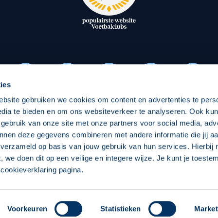
oxen
Strategisch partners
essclub
Businesspartners
Businessleden
Partners PEC Zwolle Vrouw
ies
ebsite gebruiken we cookies om content en advertenties te pers
Economie
Vitalit
edia te bieden en om ons websiteverkeer te analyseren. Ook ku
Download onze App
 gebruik van onze site met onze partners voor social media, adv
elijk
Over economie
Pro
nnen deze gegevens combineren met andere informatie die jij aa
 verzameld op basis van jouw gebruik van hun services. Hierbij
chappelijk
Projecten economie
Over
t, we doen dit op een veilige en integere wijze. Je kunt je toest
cookieverklaring pagina.
 Zwolle
Concept, Ontwerp en Technische Realisatie:
Int
Voorkeuren
Statistieken
Market