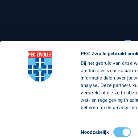
Stadionexposure
Skyb
Wedstrijdsponsorschappen
Busin
Wedstrijdarrangementen
PEC Zwolle gebruikt cook
Bij het gebruik van onze w
Regio Zwolle United
Maatschappelijk
om functies voor social m
informatie delen over jouw
Over Regio Zwolle United
Over maatschapp
analyse. Deze partners ku
verstrekt of die ze hebben
Nieuws MVO & Regio
Projecten maats
wet- en regelgeving in ach
ANBI-stichting
Goede Doelen
beheren op de privacy- en 
Jaarprogramma
Toestemmingsselectie
© 2026 PEC
Noodzakelijk