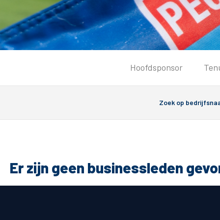
Tickets
Hoofdsponsor
Ten
Kaartverkoopinformatie
Koop tickets
Ticket Resale
Groepsactie
Groundhoppers
PEC Zwolle Vrouwen
Er zijn geen businessleden gev
Algemeen
Route 