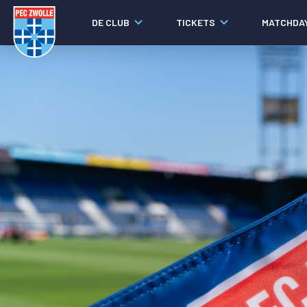
DE CLUB
TICKETS
MATCHDA
Nieuws
Social media
Agenda
Laatste nieuws
Video's
Fotoverslagen