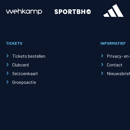
Merchandise
Supporterszak
Fanshop
Supporterszak
TICKETS
INFORMATIEF
Webshop
Vakcoördinato
Tickets bestellen
Privacy- en
Clubcard
Contact
Seizoenkaart
Nieuwsbrie
Groepsactie
Mogelijkheden
Busines
PEC Zwolle Businessclub
Baker 
Business seats
Schef