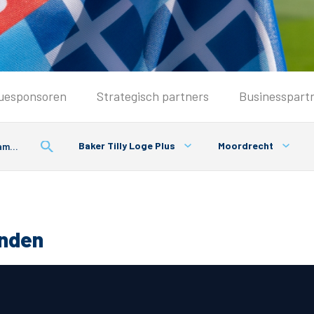
Seizoenkaart & Clubcard
uesponsoren
Strategisch partners
Businesspart
Seizoenkaart 2026/2027
Seizoenkaart Vrouwen
Baker Tilly Loge Plus
Moordrecht
Clubcard
Voorwaarden seizoenkaart
onden
& Parkeren
PEC Zwolle App