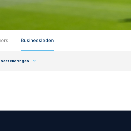
Service
ners
Businessleden
Inloggen
Contact
Verzekeringen
Horeca