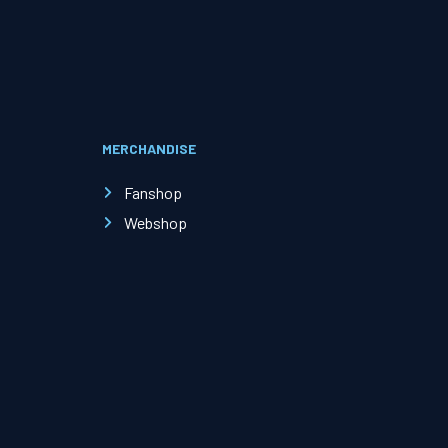
Evenementen
Open Dag
MERCHANDISE
Kinderfeestjes
Fanshop
Webshop
Nieuws & contact
Zakelijk nieuws
Zakelijke events