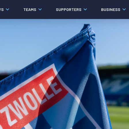
YS
TEAMS
SUPPORTERS
BUSINESS
Algemeen
Historie
Ons verhaal
Contact
Werken bij PEC Zwolle
Governance
Pers
Organisatie
Samenwerkingen
Documenten