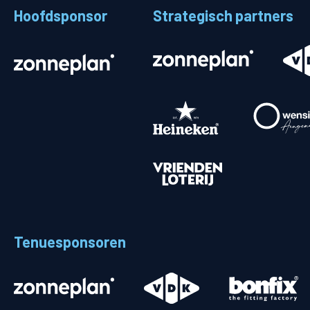
Hoofdsponsor
Strategisch partners
Stadionplattegrond
Aut
Veelgestelde vragen
Fiet
Fanshop
Ope
Heren
Spelers en staf
Programma
Uitslagen
Tenuesponsoren
Stand
Trainingsschema