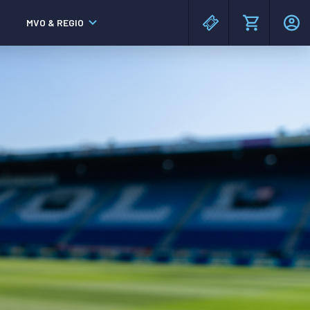
MVO & REGIO
MAC³PARK stadion
MAC³PARK stadion
Lumen Hotel & Events