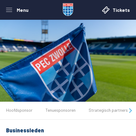
Menu
Tickets
De club
Hoofdsponsor
Tenuesponsoren
Strategisch partners
Tickets
Businessleden