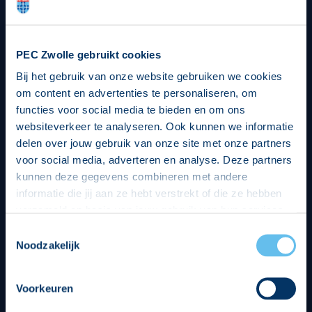
PEC Zwolle gebruikt cookies
Bij het gebruik van onze website gebruiken we cookies
om content en advertenties te personaliseren, om
functies voor social media te bieden en om ons
websiteverkeer te analyseren. Ook kunnen we informatie
delen over jouw gebruik van onze site met onze partners
voor social media, adverteren en analyse. Deze partners
kunnen deze gegevens combineren met andere
informatie die jij aan ze hebt verstrekt of die ze hebben
verzameld op basis van jouw gebruik van hun services.
Hierbij nemen wij wet- en regelgeving in acht, we doen dit
Toestemmingsselectie
op een veilige en integere wijze. Je kunt je toestemming
Noodzakelijk
beheren op de privacy- en cookieverklaring pagina.
Voorkeuren