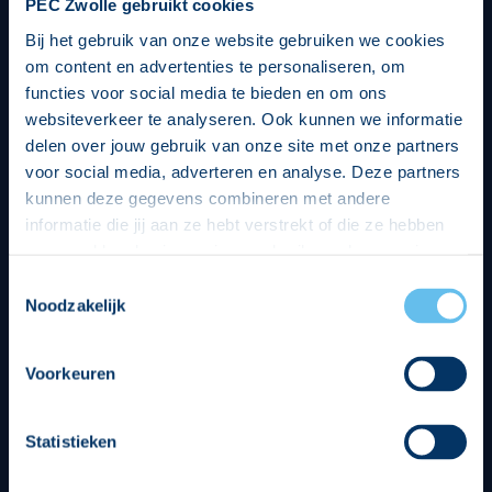
PEC Zwolle gebruikt cookies
Bij het gebruik van onze website gebruiken we cookies
om content en advertenties te personaliseren, om
functies voor social media te bieden en om ons
websiteverkeer te analyseren. Ook kunnen we informatie
delen over jouw gebruik van onze site met onze partners
voor social media, adverteren en analyse. Deze partners
kunnen deze gegevens combineren met andere
informatie die jij aan ze hebt verstrekt of die ze hebben
verzameld op basis van jouw gebruik van hun services.
Hierbij nemen wij wet- en regelgeving in acht, we doen dit
Toestemmingsselectie
op een veilige en integere wijze. Je kunt je toestemming
Noodzakelijk
beheren op de privacy- en cookieverklaring pagina.
Divisie partners
Voorkeuren
Statistieken