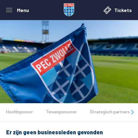
Menu
Tickets
De club
Hoofdsponsor
Tenuesponsoren
Strategisch partners
Tickets
Er zijn geen businessleden gevonden
Matchdays