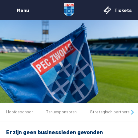
Menu
Tickets
De club
Hoofdsponsor
Tenuesponsoren
Strategisch partners
Tickets
Er zijn geen businessleden gevonden
Matchdays