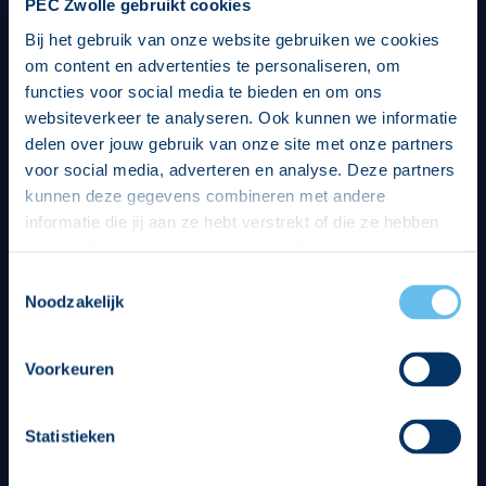
PEC Zwolle gebruikt cookies
Bij het gebruik van onze website gebruiken we cookies
om content en advertenties te personaliseren, om
functies voor social media te bieden en om ons
websiteverkeer te analyseren. Ook kunnen we informatie
delen over jouw gebruik van onze site met onze partners
voor social media, adverteren en analyse. Deze partners
kunnen deze gegevens combineren met andere
informatie die jij aan ze hebt verstrekt of die ze hebben
verzameld op basis van jouw gebruik van hun services.
Hierbij nemen wij wet- en regelgeving in acht, we doen dit
Toestemmingsselectie
op een veilige en integere wijze. Je kunt je toestemming
Noodzakelijk
beheren op de privacy- en cookieverklaring pagina.
Divisie partners
Voorkeuren
Statistieken