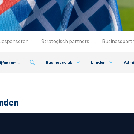
Seizoenkaart & Clubcard
uesponsoren
Strategisch partners
Businesspart
Seizoenkaart 2026/2027
Seizoenkaart Vrouwen
Businessclub
Lijnden
Admi
Clubcard
Voorwaarden seizoenkaart
onden
& Parkeren
PEC Zwolle App