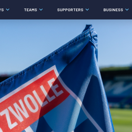
YS
TEAMS
SUPPORTERS
BUSINESS
Algemeen
Historie
Ons verhaal
Contact
Werken bij PEC Zwolle
Governance
Pers
Organisatie
Samenwerkingen
Documenten