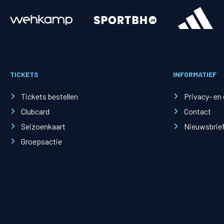
Merchandise
Supporterszak
Fanshop
Supporterszak
TICKETS
INFORMATIEF
Webshop
Vakcoördinato
Tickets bestellen
Privacy- en
Clubcard
Contact
Seizoenkaart
Nieuwsbrie
Groepsactie
Mogelijkheden
Busines
PEC Zwolle Businessclub
Baker 
Business seats
Schef