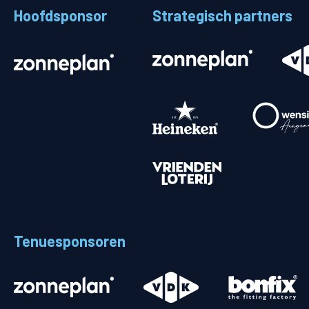
Hoofdsponsor
Strategisch partners
Stadionplattegrond
Aut
Veelgestelde vragen
Fiet
Fanshop
Ope
Heren
Spelers en staf
Programma
Uitslagen
Tenuesponsoren
Stand
Trainingsschema