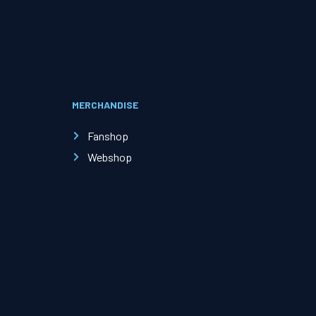
Evenementen
Open Dag
MERCHANDISE
Kinderfeestjes
Fanshop
Webshop
Nieuws & contact
Zakelijk nieuws
Zakelijke events