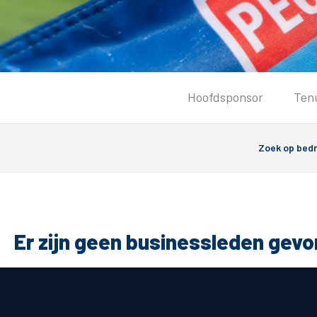
Tickets
Hoofdsponsor
Ten
Kaartverkoopinformatie
Koop tickets
Ticket Resale
Groepsactie
Groundhoppers
PEC Zwolle Vrouwen
Er zijn geen businessleden gev
Algemeen
Route 