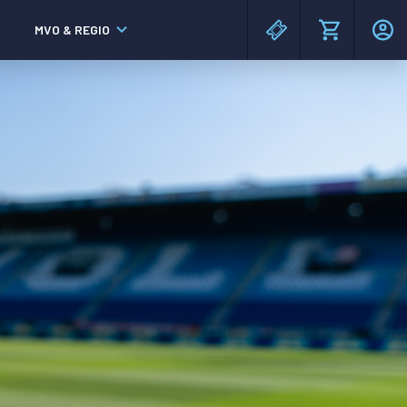
MVO & REGIO
MAC³PARK stadion
MAC³PARK stadion
Lumen Hotel & Events