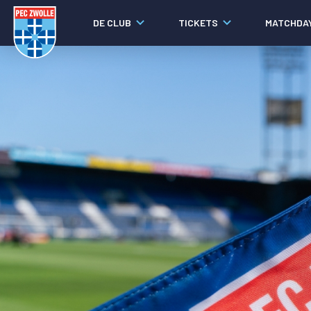
DE CLUB
TICKETS
MATCHDA
Nieuws
Video's
Fotoverslagen
Social media
Agenda
Laatste nieuws