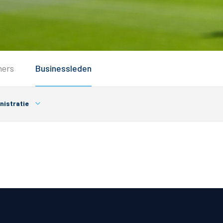
Service
ners
Businessleden
Inloggen
Contact
nistratie
Horeca