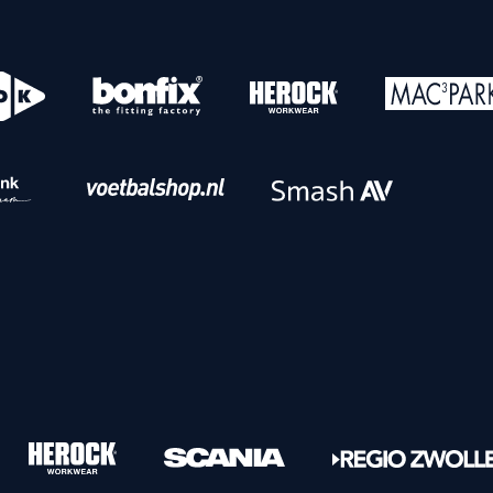
o
Download iOS
s
Download Android
nbaar vervoer
Veelgestelde vrage
Vrouwen
PEC Zwolle Vrouwen