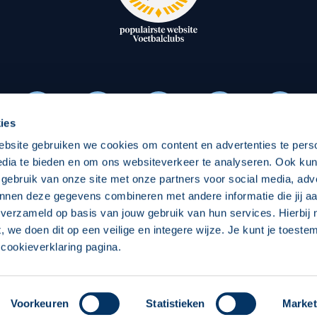
oxen
Strategisch partners
essclub
Businesspartners
Businessleden
Partners PEC Zwolle Vrouw
ies
ebsite gebruiken we cookies om content en advertenties te pers
Economie
Vitalit
edia te bieden en om ons websiteverkeer te analyseren. Ook ku
Download onze App
 gebruik van onze site met onze partners voor social media, adv
elijk
Over economie
Over
nnen deze gegevens combineren met andere informatie die jij aa
 verzameld op basis van jouw gebruik van hun services. Hierbij
chappelijk
Projecten economie
Pro
t, we doen dit op een veilige en integere wijze. Je kunt je toest
cookieverklaring pagina.
 Zwolle
Concept, Ontwerp en Technische Realisatie:
Int
Voorkeuren
Statistieken
Market