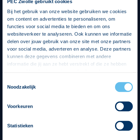
PEC Zwolle gebruikt cookies
Bij het gebruik van onze website gebruiken we cookies
om content en advertenties te personaliseren, om
functies voor social media te bieden en om ons
websiteverkeer te analyseren. Ook kunnen we informatie
delen over jouw gebruik van onze site met onze partners
voor social media, adverteren en analyse. Deze partners
kunnen deze gegevens combineren met andere
informatie die jij aan ze hebt verstrekt of die ze hebben
verzameld op basis van jouw gebruik van hun services.
Hierbij nemen wij wet- en regelgeving in acht, we doen dit
Toestemmingsselectie
op een veilige en integere wijze. Je kunt je toestemming
Noodzakelijk
beheren op de privacy- en cookieverklaring pagina.
Divisie partners
Voorkeuren
Statistieken