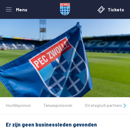
Menu
Tickets
De club
Hoofdsponsor
Tenuesponsoren
Strategisch partners
Tickets
Er zijn geen businessleden gevonden
Matchdays