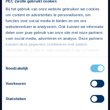
PEC Zwolle gebruikt cookies
Bij het gebruik van onze website gebruiken we cookies
om content en advertenties te personaliseren, om
functies voor social media te bieden en om ons
websiteverkeer te analyseren. Ook kunnen we informatie
delen over jouw gebruik van onze site met onze partners
voor social media, adverteren en analyse. Deze partners
kunnen deze gegevens combineren met andere
informatie die jij aan ze hebt verstrekt of die ze hebben
verzameld op basis van jouw gebruik van hun services.
Hierbij nemen wij wet- en regelgeving in acht, we doen dit
Toestemmingsselectie
op een veilige en integere wijze. Je kunt je toestemming
Noodzakelijk
beheren op de privacy- en cookieverklaring pagina.
Divisie partners
Voorkeuren
Statistieken