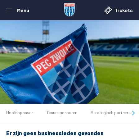
Menu
Tickets
De club
Hoofdsponsor
Tenuesponsoren
Strategisch partners
Tickets
Er zijn geen businessleden gevonden
Matchdays