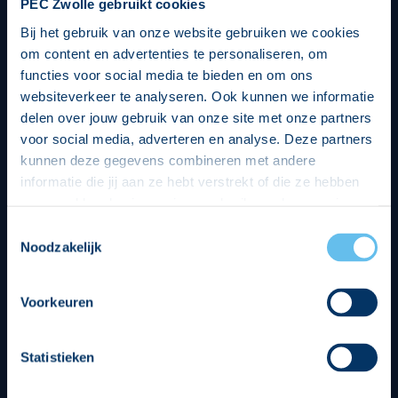
PEC Zwolle gebruikt cookies
Bij het gebruik van onze website gebruiken we cookies
om content en advertenties te personaliseren, om
functies voor social media te bieden en om ons
websiteverkeer te analyseren. Ook kunnen we informatie
delen over jouw gebruik van onze site met onze partners
voor social media, adverteren en analyse. Deze partners
kunnen deze gegevens combineren met andere
informatie die jij aan ze hebt verstrekt of die ze hebben
verzameld op basis van jouw gebruik van hun services.
Hierbij nemen wij wet- en regelgeving in acht, we doen dit
Toestemmingsselectie
op een veilige en integere wijze. Je kunt je toestemming
Noodzakelijk
beheren op de privacy- en cookieverklaring pagina.
Divisie partners
Voorkeuren
Statistieken