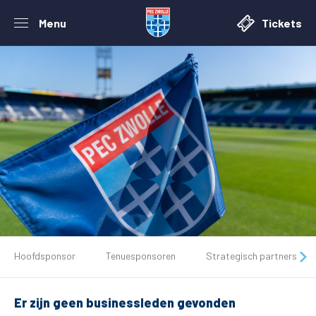
Menu
Tickets
De club
Hoofdsponsor
Tenuesponsoren
Strategisch partners
Tickets
Er zijn geen businessleden gevonden
Matchdays