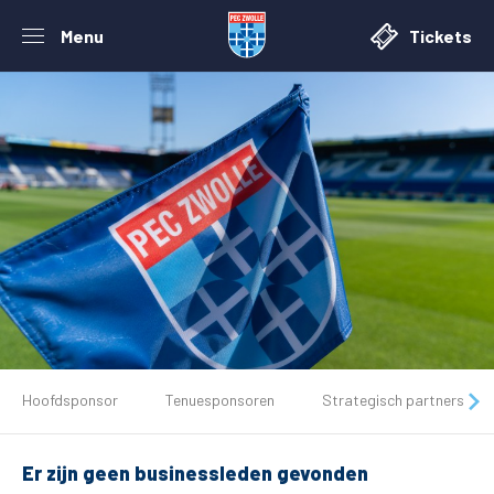
Menu
Tickets
De club
Hoofdsponsor
Tenuesponsoren
Strategisch partners
Tickets
Er zijn geen businessleden gevonden
Matchdays