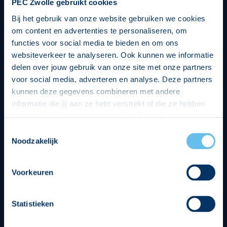
PEC Zwolle gebruikt cookies
Bij het gebruik van onze website gebruiken we cookies
om content en advertenties te personaliseren, om
functies voor social media te bieden en om ons
websiteverkeer te analyseren. Ook kunnen we informatie
delen over jouw gebruik van onze site met onze partners
voor social media, adverteren en analyse. Deze partners
kunnen deze gegevens combineren met andere
informatie die jij aan ze hebt verstrekt of die ze hebben
verzameld op basis van jouw gebruik van hun services.
Hierbij nemen wij wet- en regelgeving in acht, we doen dit
Toestemmingsselectie
op een veilige en integere wijze. Je kunt je toestemming
Noodzakelijk
beheren op de privacy- en cookieverklaring pagina.
Divisie partners
Voorkeuren
Statistieken