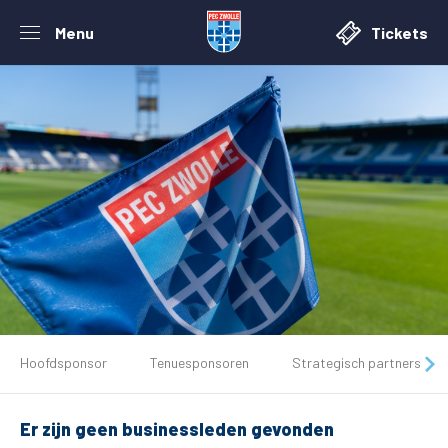
Menu
Tickets
De club
Hoofdsponsor
Tenuesponsoren
Strategisch partners
Tickets
Er zijn geen businessleden gevonden
Matchdays