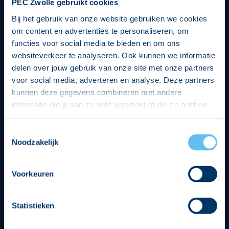
PEC Zwolle gebruikt cookies
Bij het gebruik van onze website gebruiken we cookies
om content en advertenties te personaliseren, om
functies voor social media te bieden en om ons
websiteverkeer te analyseren. Ook kunnen we informatie
delen over jouw gebruik van onze site met onze partners
voor social media, adverteren en analyse. Deze partners
kunnen deze gegevens combineren met andere
informatie die jij aan ze hebt verstrekt of die ze hebben
verzameld op basis van jouw gebruik van hun services.
Hierbij nemen wij wet- en regelgeving in acht, we doen dit
Toestemmingsselectie
op een veilige en integere wijze. Je kunt je toestemming
Noodzakelijk
beheren op de privacy- en cookieverklaring pagina.
Divisie partners
Voorkeuren
Statistieken