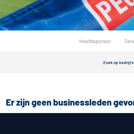
Tickets
Hoofdsponsor
Ten
Kaartverkoopinformatie
Koop tickets
Ticket Resale
Groepsactie
Groundhoppers
PEC Zwolle Vrouwen
Er zijn geen businessleden gev
Algemeen
Route 