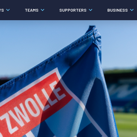
YS
TEAMS
SUPPORTERS
BUSINESS
Algemeen
Historie
Ons verhaal
Contact
Werken bij PEC Zwolle
Governance
Pers
Organisatie
Samenwerkingen
Documenten