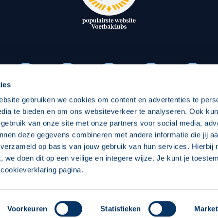
oxen
Strategisch partners
essclub
Businesspartners
Businessleden
Partners PEC Zwolle Vrouw
ies
ebsite gebruiken we cookies om content en advertenties te pers
Economie
Vitalit
edia te bieden en om ons websiteverkeer te analyseren. Ook ku
Download onze App
 gebruik van onze site met onze partners voor social media, adv
elijk
Over economie
Pro
nnen deze gegevens combineren met andere informatie die jij aa
 verzameld op basis van jouw gebruik van hun services. Hierbij
chappelijk
Projecten economie
Over
t, we doen dit op een veilige en integere wijze. Je kunt je toest
cookieverklaring pagina.
 Zwolle
Concept, Ontwerp en Technische Realisatie:
Int
Voorkeuren
Statistieken
Market