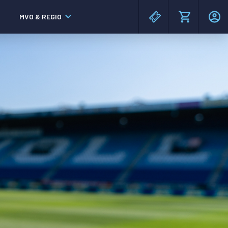
MVO & REGIO
MAC³PARK stadion
MAC³PARK stadion
Lumen Hotel & Events