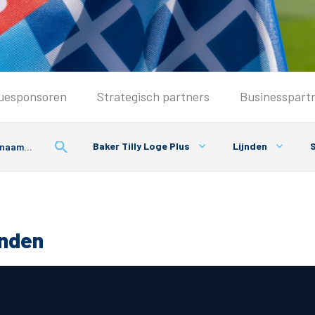
Seizoenkaart & Clubcard
uesponsoren
Strategisch partners
Businesspart
Seizoenkaart 2025/2026
Seizoenkaart Vrouwen
Baker Tilly Loge Plus
Lijnden
S
Clubcard
Voorwaarden seizoenkaart
onden
& Parkeren
PEC Zwolle App