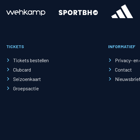
Merchandise
Supporterszak
Fanshop
Supporterszak
TICKETS
INFORMATIEF
Webshop
Vakcoördinato
Tickets bestellen
Privacy- en
Clubcard
Contact
Seizoenkaart
Nieuwsbrie
Groepsactie
Mogelijkheden
Busines
PEC Zwolle Businessclub
Baker 
Business seats
Schef