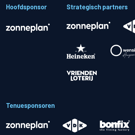
Hoofdsponsor
Strategisch partners
Stadionplattegrond
Aut
Veelgestelde vragen
Fiet
Fanshop
Ope
Heren
Spelers en staf
Programma
Uitslagen
Tenuesponsoren
Stand
Trainingsschema