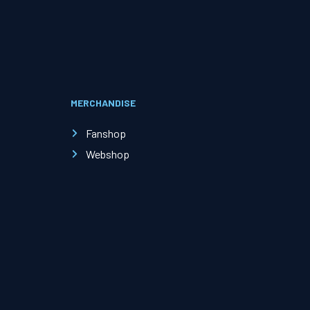
Evenementen
Open Dag
MERCHANDISE
Kinderfeestjes
Fanshop
Webshop
Nieuws & contact
Zakelijk nieuws
Zakelijke events