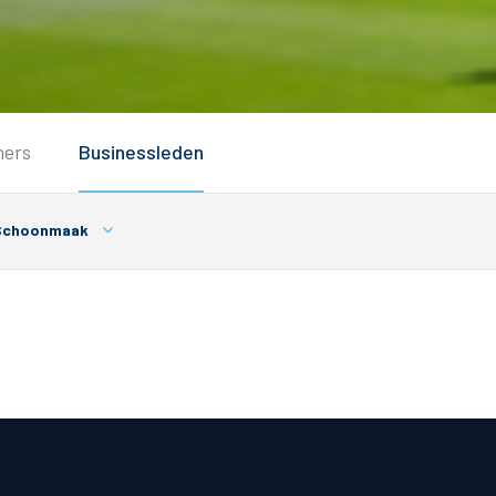
Service
ners
Businessleden
Inloggen
Contact
choonmaak
Horeca