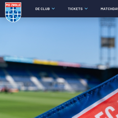
DE CLUB
TICKETS
MATCHDA
Nieuws
Social media
Agenda
Laatste nieuws
Video's
Fotoverslagen