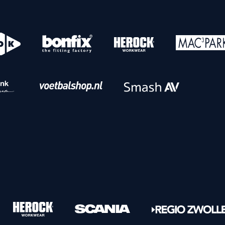
o
Download iOS
s
Download Android
nbaar vervoer
Veelgestelde vrage
Vrouwen
PEC Zwolle Vrouwen