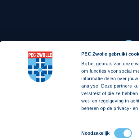
Stadionexposure
Skyb
Wedstrijdsponsorschappen
Busin
Wedstrijdarrangementen
PEC Zwolle gebruikt cook
Bij het gebruik van onze w
Regio Zwolle United
Maatschappelijk
om functies voor social m
informatie delen over jouw
Over Regio Zwolle United
Over maatschapp
analyse. Deze partners ku
verstrekt of die ze hebben
Nieuws MVO & Regio
Projecten maats
wet- en regelgeving in ach
ANBI-stichting
Goede Doelen
beheren op de privacy- en 
Jaarprogramma
Toestemmingsselectie
© 2026 PEC
Noodzakelijk