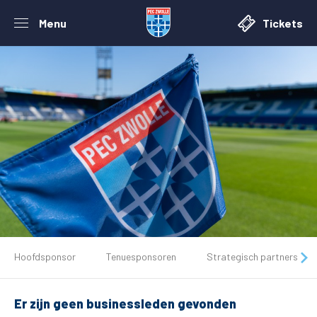
Menu
Tickets
De club
Hoofdsponsor
Tenuesponsoren
Strategisch partners
Tickets
Er zijn geen businessleden gevonden
Matchdays