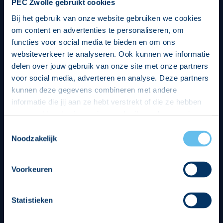
PEC Zwolle gebruikt cookies
Bij het gebruik van onze website gebruiken we cookies
om content en advertenties te personaliseren, om
functies voor social media te bieden en om ons
websiteverkeer te analyseren. Ook kunnen we informatie
delen over jouw gebruik van onze site met onze partners
voor social media, adverteren en analyse. Deze partners
kunnen deze gegevens combineren met andere
informatie die jij aan ze hebt verstrekt of die ze hebben
verzameld op basis van jouw gebruik van hun services.
Hierbij nemen wij wet- en regelgeving in acht, we doen dit
Toestemmingsselectie
op een veilige en integere wijze. Je kunt je toestemming
Noodzakelijk
beheren op de privacy- en cookieverklaring pagina.
Divisie partners
Voorkeuren
Statistieken