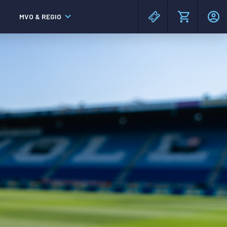
MVO & REGIO
MAC³PARK stadion
MAC³PARK stadion
Lumen Hotel & Events