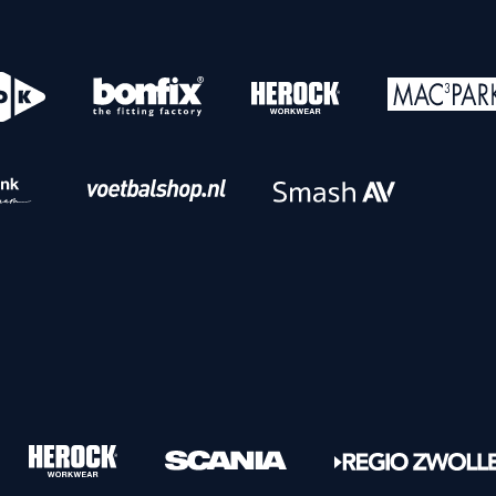
o
Download iOS
s
Download Android
nbaar vervoer
Veelgestelde vrage
Vrouwen
PEC Zwolle Vrouwen