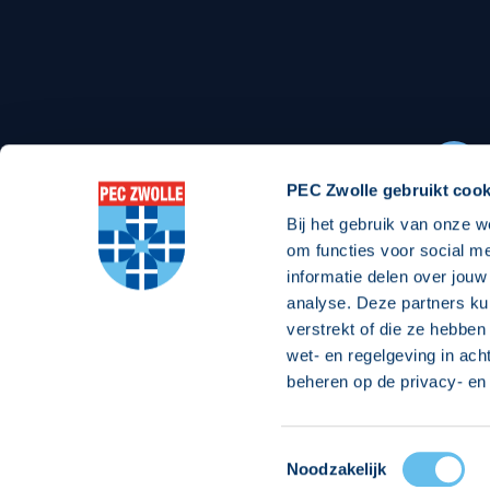
Stadionexposure
Skyb
Wedstrijdsponsorschappen
Busin
Wedstrijdarrangementen
PEC Zwolle gebruikt cook
Bij het gebruik van onze w
Regio Zwolle United
Maatschappelijk
om functies voor social m
informatie delen over jouw
Over Regio Zwolle United
Over maatschapp
analyse. Deze partners ku
verstrekt of die ze hebben
Nieuws MVO & Regio
Projecten maats
wet- en regelgeving in ach
Jaarprogramma
Goede Doelen
beheren op de privacy- en 
ANBI-stichting
Toestemmingsselectie
© 2026 PEC
Noodzakelijk