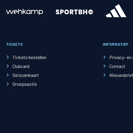
Merchandise
Supporterszak
Fanshop
Supporterszak
TICKETS
INFORMATIEF
Webshop
Vakcoördinato
Tickets bestellen
Privacy- en
Clubcard
Contact
Seizoenkaart
Nieuwsbrie
Groepsactie
Mogelijkheden
Busines
PEC Zwolle Businessclub
Baker 
Business seats
Schef