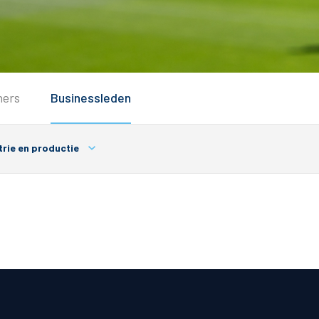
Service
ners
Businessleden
Inloggen
Contact
trie en productie
Horeca