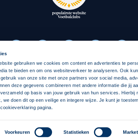
oxen
Strategisch partners
essclub
Businesspartners
Businessleden
Partners PEC Zwolle Vrouw
ies
ebsite gebruiken we cookies om content en advertenties te pers
Economie
Vitalit
edia te bieden en om ons websiteverkeer te analyseren. Ook ku
Download onze App
 gebruik van onze site met onze partners voor social media, adv
elijk
Over economie
Over
nnen deze gegevens combineren met andere informatie die jij aa
 verzameld op basis van jouw gebruik van hun services. Hierbij
chappelijk
Projecten economie
Pro
t, we doen dit op een veilige en integere wijze. Je kunt je toest
cookieverklaring pagina.
 Zwolle
Concept, Ontwerp en Technische Realisatie:
Int
Voorkeuren
Statistieken
Market