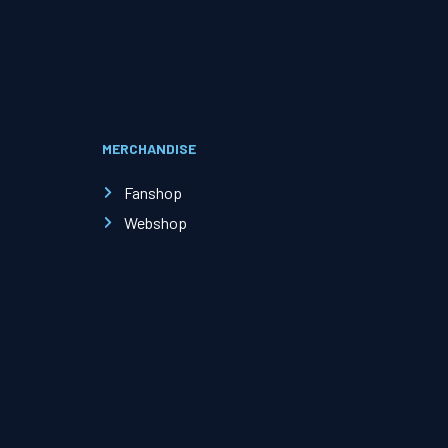
Evenementen
Open Dag
MERCHANDISE
Kinderfeestjes
Fanshop
Webshop
Nieuws & contact
Zakelijk nieuws
Zakelijke events