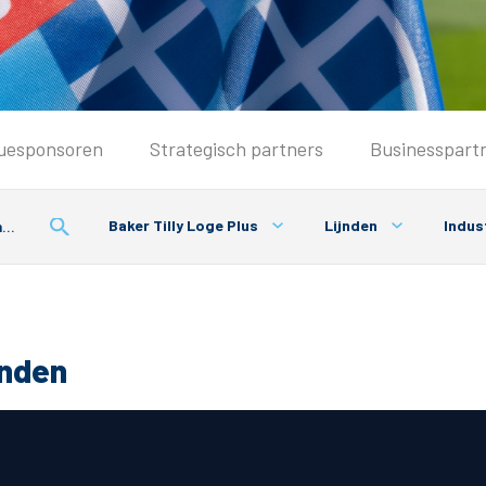
Seizoenkaart & Clubcard
uesponsoren
Strategisch partners
Businesspart
Seizoenkaart 2026/2027
Seizoenkaart Vrouwen
Baker Tilly Loge Plus
Lijnden
Indus
Clubcard
Voorwaarden seizoenkaart
onden
& Parkeren
PEC Zwolle App