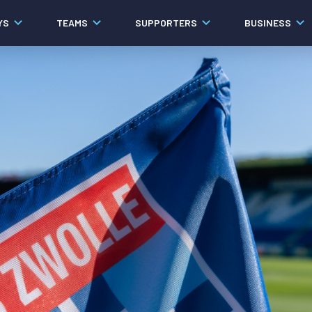
YS
TEAMS
SUPPORTERS
BUSINESS
Algemeen
Historie
Ons verhaal
Contact
Werken bij PEC Zwolle
Governance
Pers
Organisatie
Samenwerkingen
Documenten