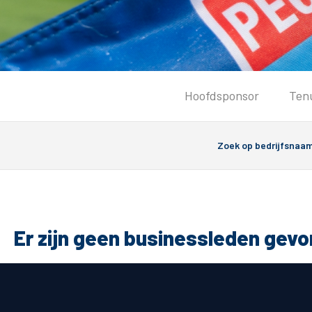
Tickets
Hoofdsponsor
Ten
Kaartverkoopinformatie
Koop tickets
Ticket Resale
Groepsactie
PEC Zwolle Vrouwen
Groundhoppers
Er zijn geen businessleden gev
Algemeen
Route 