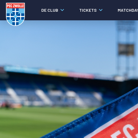
DE CLUB
TICKETS
MATCHDA
Nieuws
Laatste nieuws
Video's
Fotoverslagen
Social media
Agenda