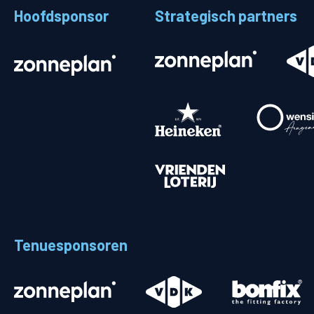
Hoofdsponsor
Strategisch partners
Stadionplattegrond
Aut
Veelgestelde vragen
Fiet
Fanshop
Ope
Heren
Spelers en staf
Programma
Uitslagen
Tenuesponsoren
Stand
Trainingsschema