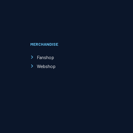
Evenementen
Open Dag
MERCHANDISE
Kinderfeestjes
Fanshop
Webshop
Nieuws & contact
Zakelijk nieuws
Zakelijke events