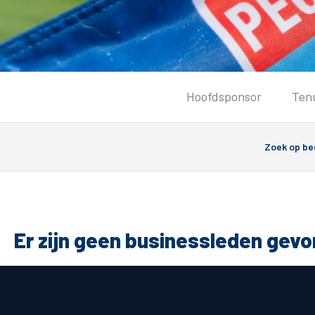
Tickets
Hoofdsponsor
Ten
Kaartverkoopinformatie
Koop tickets
Ticket Resale
Groepsactie
PEC Zwolle Vrouwen
Groundhoppers
Er zijn geen businessleden gev
Algemeen
Route 