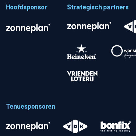
Hoofdsponsor
Strategisch partners
Stadionplattegrond
Aut
Veelgestelde vragen
Fiet
Fanshop
Ope
Heren
Spelers en staf
Programma
Uitslagen
Tenuesponsoren
Stand
Trainingsschema