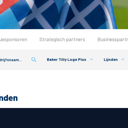
Seizoenkaart & Clubcard
uesponsoren
Strategisch partners
Businesspart
Seizoenkaart 2026/2027
Seizoenkaart Vrouwen
Baker Tilly Loge Plus
Lijnden
Clubcard
Voorwaarden seizoenkaart
onden
& Parkeren
PEC Zwolle App