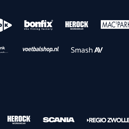
o
Download iOS
s
Download Android
nbaar vervoer
Veelgestelde vrage
Vrouwen
PEC Zwolle Vrouwen