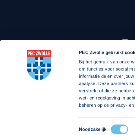
Stadionexposure
Skyb
Wedstrijdsponsorschappen
Busin
Wedstrijdarrangementen
PEC Zwolle gebruikt cook
Bij het gebruik van onze w
Regio Zwolle United
Maatschappelijk
om functies voor social m
informatie delen over jouw
Over Regio Zwolle United
Over maatschapp
analyse. Deze partners ku
verstrekt of die ze hebben
Nieuws MVO & Regio
Projecten maats
wet- en regelgeving in ach
Jaarprogramma
Goede Doelen
beheren op de privacy- en 
ANBI-stichting
Toestemmingsselectie
© 2026 PEC
Noodzakelijk