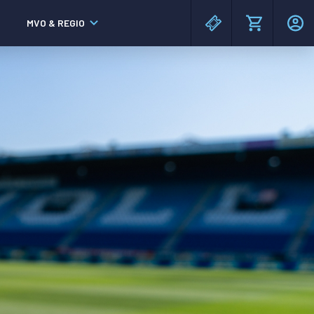
MVO & REGIO
MAC³PARK stadion
MAC³PARK stadion
Lumen Hotel & Events