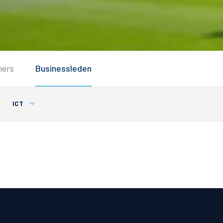
Service
ners
Businessleden
Inloggen
Contact
ICT
Horeca