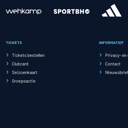
Merchandise
Supporterszak
Fanshop
Supporterszak
TICKETS
INFORMATIEF
Webshop
Vakcoördinato
Tickets bestellen
Privacy- en
Clubcard
Contact
Seizoenkaart
Nieuwsbrie
Groepsactie
Mogelijkheden
Busines
PEC Zwolle Businessclub
Baker 
Business seats
Schef