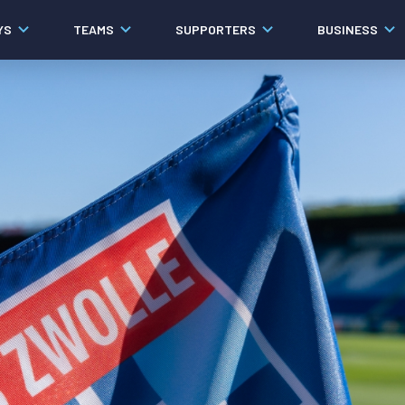
YS
TEAMS
SUPPORTERS
BUSINESS
Algemeen
Historie
Ons verhaal
Contact
Werken bij PEC Zwolle
Organisatie
Governance
Pers
Samenwerkingen
Documenten