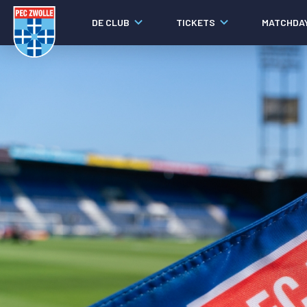
DE CLUB
TICKETS
MATCHDA
Nieuws
Laatste nieuws
Video's
Fotoverslagen
Social media
Agenda