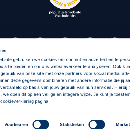
oxen
Strategisch partners
essclub
Businesspartners
Businessleden
Partners PEC Zwolle Vrouw
ies
ebsite gebruiken we cookies om content en advertenties te pers
Economie
Vitalit
edia te bieden en om ons websiteverkeer te analyseren. Ook ku
Download onze App
 gebruik van onze site met onze partners voor social media, adv
elijk
Over economie
Over
nnen deze gegevens combineren met andere informatie die jij aa
 verzameld op basis van jouw gebruik van hun services. Hierbij
chappelijk
Projecten economie
Pro
t, we doen dit op een veilige en integere wijze. Je kunt je toest
cookieverklaring pagina.
 Zwolle
Concept, Ontwerp en Technische Realisatie:
Int
Voorkeuren
Statistieken
Market