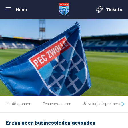
Menu
Tickets
De club
Hoofdsponsor
Tenuesponsoren
Strategisch partners
Tickets
Er zijn geen businessleden gevonden
Matchdays