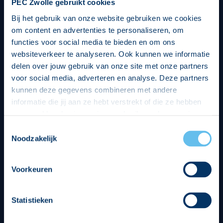
PEC Zwolle gebruikt cookies
Bij het gebruik van onze website gebruiken we cookies
om content en advertenties te personaliseren, om
functies voor social media te bieden en om ons
websiteverkeer te analyseren. Ook kunnen we informatie
delen over jouw gebruik van onze site met onze partners
voor social media, adverteren en analyse. Deze partners
kunnen deze gegevens combineren met andere
informatie die jij aan ze hebt verstrekt of die ze hebben
verzameld op basis van jouw gebruik van hun services.
Hierbij nemen wij wet- en regelgeving in acht, we doen dit
Toestemmingsselectie
op een veilige en integere wijze. Je kunt je toestemming
Noodzakelijk
beheren op de privacy- en cookieverklaring pagina.
Divisie partners
Voorkeuren
Statistieken