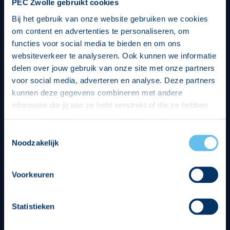
PEC Zwolle gebruikt cookies
Bij het gebruik van onze website gebruiken we cookies
om content en advertenties te personaliseren, om
functies voor social media te bieden en om ons
websiteverkeer te analyseren. Ook kunnen we informatie
delen over jouw gebruik van onze site met onze partners
voor social media, adverteren en analyse. Deze partners
kunnen deze gegevens combineren met andere
informatie die jij aan ze hebt verstrekt of die ze hebben
verzameld op basis van jouw gebruik van hun services.
Hierbij nemen wij wet- en regelgeving in acht, we doen dit
Toestemmingsselectie
op een veilige en integere wijze. Je kunt je toestemming
Noodzakelijk
beheren op de privacy- en cookieverklaring pagina.
Divisie partners
Voorkeuren
Statistieken