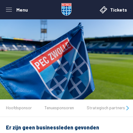
Menu
Tickets
De club
Hoofdsponsor
Tenuesponsoren
Strategisch partners
Tickets
Er zijn geen businessleden gevonden
Matchdays