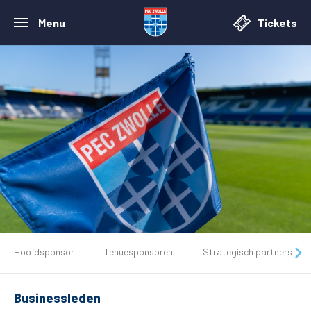
Menu
Tickets
De club
Hoofdsponsor
Tenuesponsoren
Strategisch partners
Tickets
Businessleden