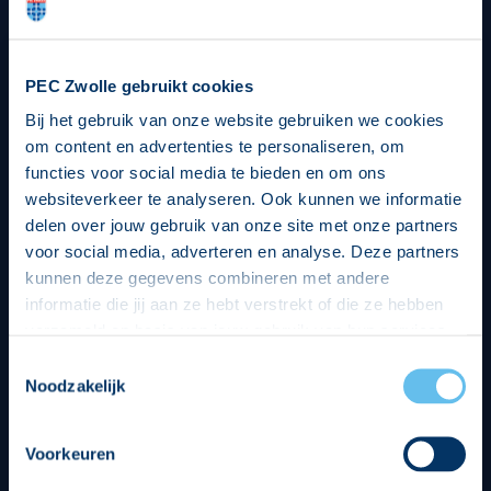
PEC Zwolle gebruikt cookies
Bij het gebruik van onze website gebruiken we cookies
om content en advertenties te personaliseren, om
functies voor social media te bieden en om ons
websiteverkeer te analyseren. Ook kunnen we informatie
delen over jouw gebruik van onze site met onze partners
voor social media, adverteren en analyse. Deze partners
kunnen deze gegevens combineren met andere
informatie die jij aan ze hebt verstrekt of die ze hebben
verzameld op basis van jouw gebruik van hun services.
Hierbij nemen wij wet- en regelgeving in acht, we doen dit
Toestemmingsselectie
op een veilige en integere wijze. Je kunt je toestemming
Noodzakelijk
beheren op de privacy- en cookieverklaring pagina.
Voorkeuren