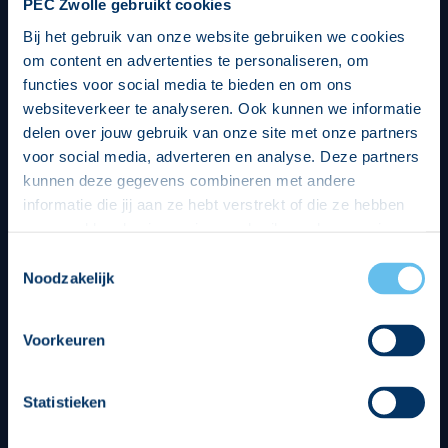
PEC Zwolle gebruikt cookies
Bij het gebruik van onze website gebruiken we cookies
om content en advertenties te personaliseren, om
functies voor social media te bieden en om ons
websiteverkeer te analyseren. Ook kunnen we informatie
delen over jouw gebruik van onze site met onze partners
voor social media, adverteren en analyse. Deze partners
kunnen deze gegevens combineren met andere
informatie die jij aan ze hebt verstrekt of die ze hebben
verzameld op basis van jouw gebruik van hun services.
Hierbij nemen wij wet- en regelgeving in acht, we doen dit
Toestemmingsselectie
op een veilige en integere wijze. Je kunt je toestemming
Noodzakelijk
beheren op de privacy- en cookieverklaring pagina.
Divisie partners
Voorkeuren
Statistieken