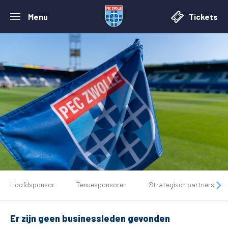
Menu
Tickets
De club
Hoofdsponsor
Tenuesponsoren
Strategisch partners
Tickets
Er zijn geen businessleden gevonden
Matchdays