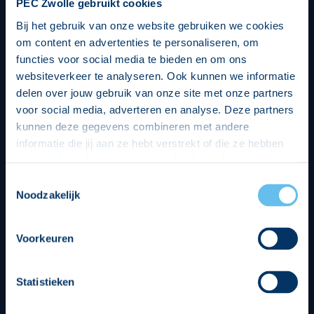
PEC Zwolle gebruikt cookies
Bij het gebruik van onze website gebruiken we cookies
om content en advertenties te personaliseren, om
functies voor social media te bieden en om ons
websiteverkeer te analyseren. Ook kunnen we informatie
delen over jouw gebruik van onze site met onze partners
voor social media, adverteren en analyse. Deze partners
kunnen deze gegevens combineren met andere
informatie die jij aan ze hebt verstrekt of die ze hebben
verzameld op basis van jouw gebruik van hun services.
Hierbij nemen wij wet- en regelgeving in acht, we doen dit
Toestemmingsselectie
op een veilige en integere wijze. Je kunt je toestemming
Noodzakelijk
beheren op de privacy- en cookieverklaring pagina.
Divisie partners
Voorkeuren
Statistieken