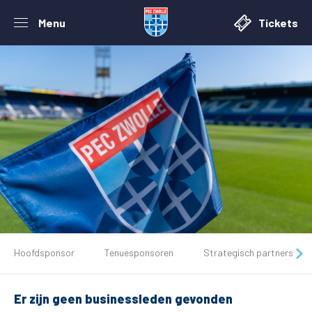
Menu
Tickets
De club
Hoofdsponsor
Tenuesponsoren
Strategisch partners
Tickets
Er zijn geen businessleden gevonden
Matchdays