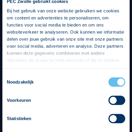
PEC Zwolle gebruikt cookies
Bij het gebruik van onze website gebruiken we cookies
om content en advertenties te personaliseren, om
functies voor social media te bieden en om ons
websiteverkeer te analyseren. Ook kunnen we informatie
delen over jouw gebruik van onze site met onze partners
voor social media, adverteren en analyse. Deze partners
kunnen deze gegevens combineren met andere
informatie die jij aan ze hebt verstrekt of die ze hebben
verzameld op basis van jouw gebruik van hun services.
Hierbij nemen wij wet- en regelgeving in acht, we doen dit
Toestemmingsselectie
op een veilige en integere wijze. Je kunt je toestemming
Noodzakelijk
beheren op de privacy- en cookieverklaring pagina.
Divisie partners
Voorkeuren
Statistieken