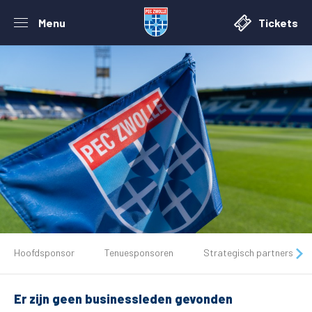
Menu
Tickets
De club
Hoofdsponsor
Tenuesponsoren
Strategisch partners
Tickets
Er zijn geen businessleden gevonden
Matchdays