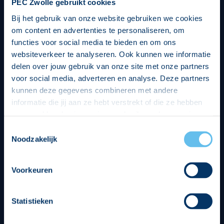
PEC Zwolle gebruikt cookies
Bij het gebruik van onze website gebruiken we cookies
om content en advertenties te personaliseren, om
functies voor social media te bieden en om ons
websiteverkeer te analyseren. Ook kunnen we informatie
delen over jouw gebruik van onze site met onze partners
voor social media, adverteren en analyse. Deze partners
kunnen deze gegevens combineren met andere
informatie die jij aan ze hebt verstrekt of die ze hebben
verzameld op basis van jouw gebruik van hun services.
Hierbij nemen wij wet- en regelgeving in acht, we doen dit
Toestemmingsselectie
op een veilige en integere wijze. Je kunt je toestemming
Noodzakelijk
beheren op de privacy- en cookieverklaring pagina.
Divisie partners
Voorkeuren
Statistieken