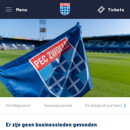
Menu
Tickets
De club
Hoofdsponsor
Tenuesponsoren
Strategisch partners
Tickets
Er zijn geen businessleden gevonden
Matchdays