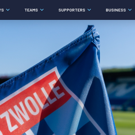
YS
TEAMS
SUPPORTERS
BUSINESS
Algemeen
Historie
Ons verhaal
Contact
Werken bij PEC Zwolle
Governance
Pers
Organisatie
Samenwerkingen
Documenten