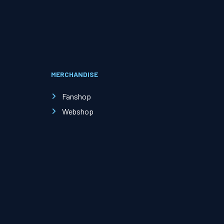
Evenementen
Open Dag
MERCHANDISE
Kinderfeestjes
Fanshop
Webshop
Nieuws & contact
Zakelijk nieuws
Zakelijke events