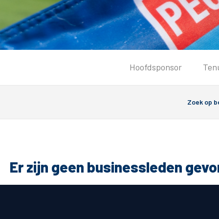
Tickets
Hoofdsponsor
Ten
Kaartverkoopinformatie
Koop tickets
Ticket Resale
Groepsactie
Groundhoppers
PEC Zwolle Vrouwen
Er zijn geen businessleden gev
Algemeen
Route 