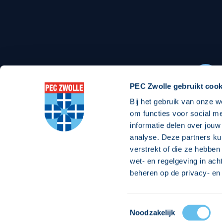
Stadionexposure
Skyb
Wedstrijdsponsorschappen
Busin
Wedstrijdarrangementen
PEC Zwolle gebruikt cook
Bij het gebruik van onze w
Regio Zwolle United
Maatschappelijk
om functies voor social m
informatie delen over jouw
Over Regio Zwolle United
Over maatschapp
analyse. Deze partners ku
verstrekt of die ze hebben
Nieuws MVO & Regio
Projecten maats
wet- en regelgeving in ach
ANBI-stichting
Goede Doelen
beheren op de privacy- en 
Jaarprogramma
Toestemmingsselectie
© 2026 PEC
Noodzakelijk