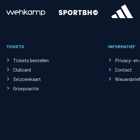
Merchandise
Supporterszak
Fanshop
Supporterszak
TICKETS
INFORMATIEF
Webshop
Vakcoördinato
Tickets bestellen
Privacy- en
Clubcard
Contact
Seizoenkaart
Nieuwsbrie
Groepsactie
Mogelijkheden
Busines
PEC Zwolle Businessclub
Baker 
Business seats
Schef