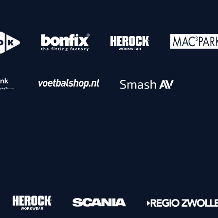
o
Download iOS
s
Download Android
nbaar vervoer
Veelgestelde vrage
Vrouwen
PEC Zwolle Vrouwen