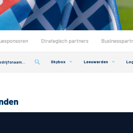
Seizoenkaart & Clubcard
uesponsoren
Strategisch partners
Businesspart
Seizoenkaart 2026/2027
Seizoenkaart Vrouwen
Skybox
Leeuwarden
Log
Clubcard
Voorwaarden seizoenkaart
onden
& Parkeren
PEC Zwolle App