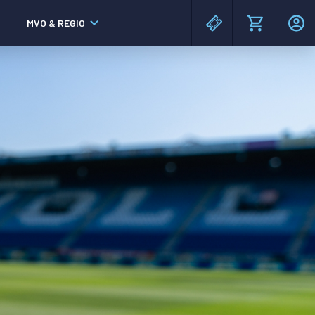
MVO & REGIO
MAC³PARK stadion
MAC³PARK stadion
Lumen Hotel & Events