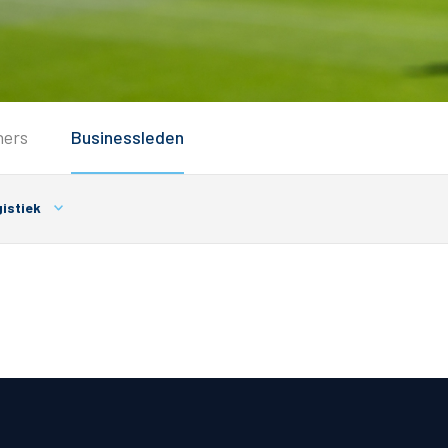
Service
ners
Businessleden
Inloggen
Contact
istiek
Horeca