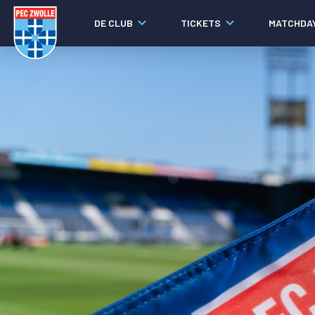
DE CLUB
TICKETS
MATCHDA
Nieuws
Social media
Agenda
Laatste nieuws
Video's
Fotoverslagen