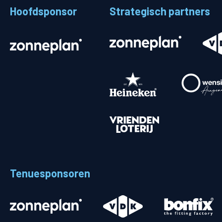
Hoofdsponsor
Strategisch partners
Stadionplattegrond
Aut
Veelgestelde vragen
Fiet
Fanshop
Ope
Heren
Spelers en staf
Programma
Uitslagen
Tenuesponsoren
Stand
Trainingsschema