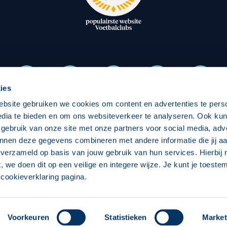
oxen
Strategisch partners
essclub
Businesspartners
Businessleden
Partners PEC Zwolle Vrouw
ies
ebsite gebruiken we cookies om content en advertenties te pers
Economie
Vitalit
edia te bieden en om ons websiteverkeer te analyseren. Ook ku
Download onze App
 gebruik van onze site met onze partners voor social media, adv
elijk
Over economie
Pro
nnen deze gegevens combineren met andere informatie die jij aa
 verzameld op basis van jouw gebruik van hun services. Hierbij
chappelijk
Projecten economie
Over
t, we doen dit op een veilige en integere wijze. Je kunt je toest
cookieverklaring pagina.
 Zwolle
Concept, Ontwerp en Technische Realisatie:
Int
Voorkeuren
Statistieken
Market