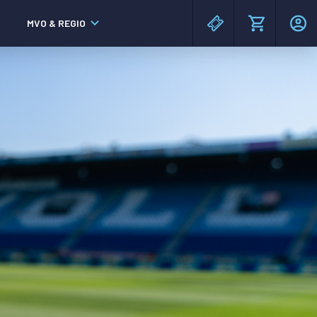
MVO & REGIO
MAC³PARK stadion
MAC³PARK stadion
Lumen Hotel & Events