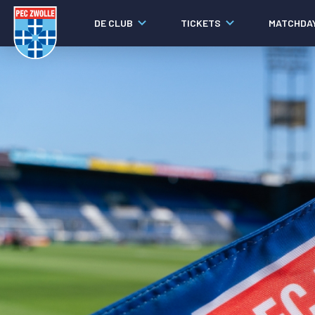
DE CLUB
TICKETS
MATCHDA
Nieuws
Laatste nieuws
Video's
Fotoverslagen
Social media
Agenda