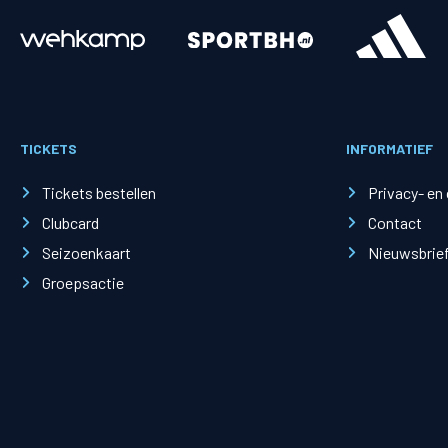
Merchandise
Supporterszak
Fanshop
Supporterszak
TICKETS
INFORMATIEF
Webshop
Vakcoördinato
Tickets bestellen
Privacy- en
Clubcard
Contact
Seizoenkaart
Nieuwsbrie
Groepsactie
Mogelijkheden
Busines
PEC Zwolle Businessclub
Baker 
Business seats
Schef