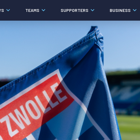
YS
TEAMS
SUPPORTERS
BUSINESS
Algemeen
Historie
Ons verhaal
Contact
Werken bij PEC Zwolle
Organisatie
Governance
Pers
Samenwerkingen
Documenten