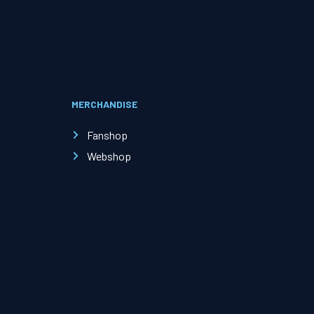
Evenementen
Open Dag
MERCHANDISE
Kinderfeestjes
Fanshop
Webshop
Nieuws & contact
Zakelijk nieuws
Zakelijke events