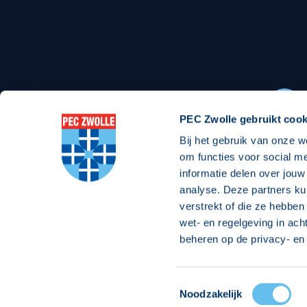
Stadionexposure
Skyb
Wedstrijdsponsorschappen
Busin
Wedstrijdarrangementen
PEC Zwolle gebruikt cook
Bij het gebruik van onze w
Regio Zwolle United
Maatschappelijk
om functies voor social m
informatie delen over jouw
Over Regio Zwolle United
Over maatschapp
analyse. Deze partners ku
verstrekt of die ze hebben
Nieuws MVO & Regio
Projecten maats
wet- en regelgeving in ach
Jaarprogramma
Goede Doelen
beheren op de privacy- en 
ANBI-stichting
Toestemmingsselectie
© 2026 PEC
Noodzakelijk