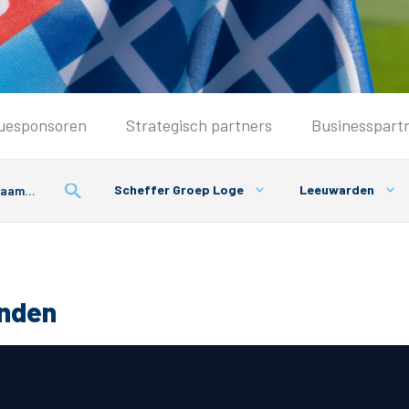
Seizoenkaart & Clubcard
uesponsoren
Strategisch partners
Businesspart
Seizoenkaart 2026/2027
Seizoenkaart Vrouwen
Scheffer Groep Loge
Leeuwarden
Clubcard
Voorwaarden seizoenkaart
onden
& Parkeren
PEC Zwolle App