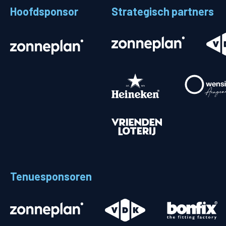
Hoofdsponsor
Strategisch partners
Stadionplattegrond
Aut
Veelgestelde vragen
Fiet
Fanshop
Ope
Heren
Spelers en staf
Programma
Uitslagen
Tenuesponsoren
Stand
Trainingsschema