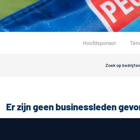
Tickets
Hoofdsponsor
Ten
Kaartverkoopinformatie
Koop tickets
Ticket Resale
Groepsactie
PEC Zwolle Vrouwen
Groundhoppers
Er zijn geen businessleden gev
Algemeen
Route 