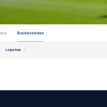
Service
ners
Businessleden
Inloggen
Contact
Logistiek
Horeca