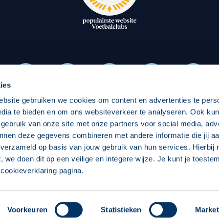
oxen
Strategisch partners
essclub
Businesspartners
Businessleden
Partners PEC Zwolle Vrouw
ies
ebsite gebruiken we cookies om content en advertenties te pers
Economie
Vitalit
edia te bieden en om ons websiteverkeer te analyseren. Ook ku
Download onze App
 gebruik van onze site met onze partners voor social media, adv
elijk
Over economie
Over
nnen deze gegevens combineren met andere informatie die jij aa
 verzameld op basis van jouw gebruik van hun services. Hierbij
chappelijk
Projecten economie
Pro
t, we doen dit op een veilige en integere wijze. Je kunt je toest
cookieverklaring pagina.
 Zwolle
Concept, Ontwerp en Technische Realisatie:
Int
Voorkeuren
Statistieken
Market