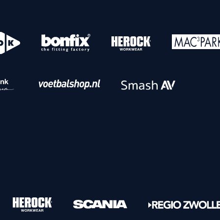
o
Download iOS
s
Download Android
nbaar vervoer
Veelgestelde vrage
Vrouwen
PEC Zwolle Vrouwen