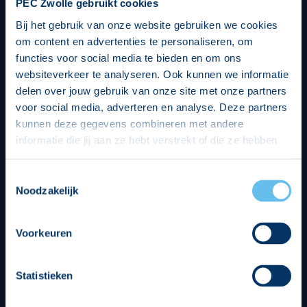
PEC Zwolle gebruikt cookies
Bij het gebruik van onze website gebruiken we cookies
om content en advertenties te personaliseren, om
functies voor social media te bieden en om ons
websiteverkeer te analyseren. Ook kunnen we informatie
delen over jouw gebruik van onze site met onze partners
voor social media, adverteren en analyse. Deze partners
kunnen deze gegevens combineren met andere
informatie die jij aan ze hebt verstrekt of die ze hebben
verzameld op basis van jouw gebruik van hun services.
Hierbij nemen wij wet- en regelgeving in acht, we doen dit
Toestemmingsselectie
op een veilige en integere wijze. Je kunt je toestemming
Noodzakelijk
beheren op de privacy- en cookieverklaring pagina.
Divisie partners
Voorkeuren
Statistieken