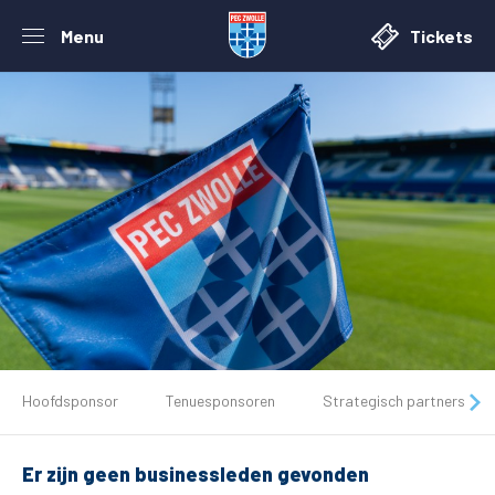
Menu
Tickets
De club
Hoofdsponsor
Tenuesponsoren
Strategisch partners
Tickets
Er zijn geen businessleden gevonden
Matchdays