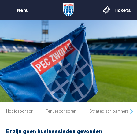
Menu
Tickets
De club
Hoofdsponsor
Tenuesponsoren
Strategisch partners
Tickets
Er zijn geen businessleden gevonden
Matchdays