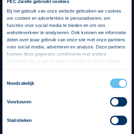
PEC Zwolle gebruikt cookies
Bij het gebruik van onze website gebruiken we cookies
om content en advertenties te personaliseren, om
functies voor social media te bieden en om ons
websiteverkeer te analyseren. Ook kunnen we informatie
delen over jouw gebruik van onze site met onze partners
voor social media, adverteren en analyse. Deze partners
kunnen deze gegevens combineren met andere
informatie die jij aan ze hebt verstrekt of die ze hebben
verzameld op basis van jouw gebruik van hun services.
Hierbij nemen wij wet- en regelgeving in acht, we doen dit
Toestemmingsselectie
op een veilige en integere wijze. Je kunt je toestemming
Noodzakelijk
beheren op de privacy- en cookieverklaring pagina.
Divisie partners
Voorkeuren
Statistieken