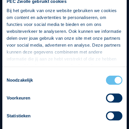
PEC Zwolle gebruikt cookies
Bij het gebruik van onze website gebruiken we cookies
om content en advertenties te personaliseren, om
functies voor social media te bieden en om ons
websiteverkeer te analyseren. Ook kunnen we informatie
delen over jouw gebruik van onze site met onze partners
voor social media, adverteren en analyse. Deze partners
kunnen deze gegevens combineren met andere
informatie die jij aan ze hebt verstrekt of die ze hebben
verzameld op basis van jouw gebruik van hun services.
Hierbij nemen wij wet- en regelgeving in acht, we doen dit
Toestemmingsselectie
op een veilige en integere wijze. Je kunt je toestemming
Noodzakelijk
beheren op de privacy- en cookieverklaring pagina.
Divisie partners
Voorkeuren
Statistieken