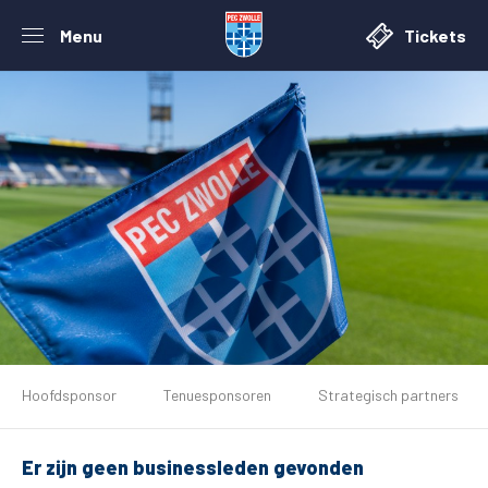
Menu
Tickets
De club
Hoofdsponsor
Tenuesponsoren
Strategisch partners
Tickets
Er zijn geen businessleden gevonden
Matchdays