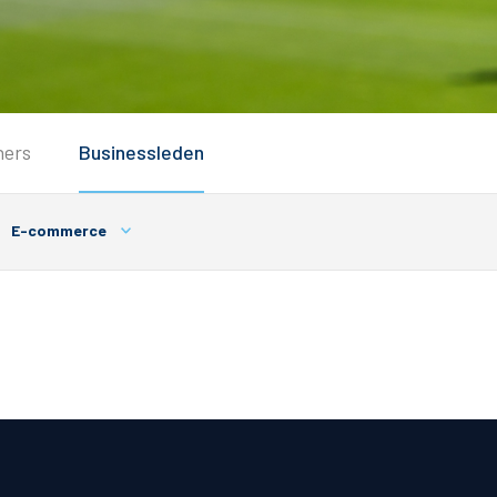
Service
ners
Businessleden
Inloggen
Contact
E-commerce
Horeca