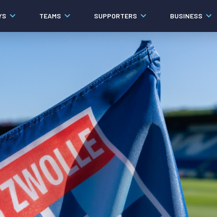
YS
TEAMS
SUPPORTERS
BUSINESS
Algemeen
Historie
Ons verhaal
Contact
Werken bij PEC Zwolle
Governance
Pers
Organisatie
Samenwerkingen
Documenten