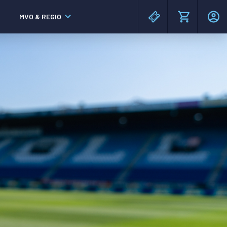
MVO & REGIO
MAC³PARK stadion
MAC³PARK stadion
Lumen Hotel & Events