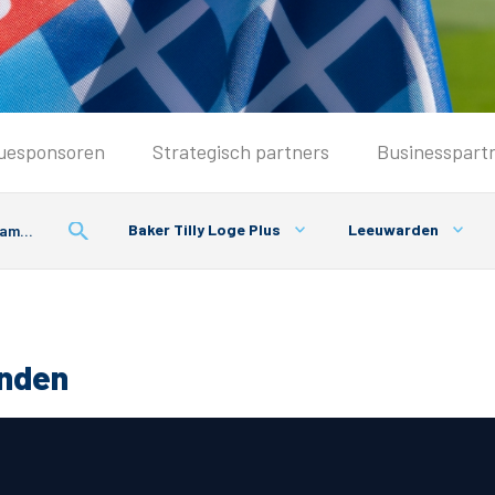
Seizoenkaart & Clubcard
uesponsoren
Strategisch partners
Businesspart
Seizoenkaart 2026/2027
Seizoenkaart Vrouwen
Baker Tilly Loge Plus
Leeuwarden
Clubcard
Voorwaarden seizoenkaart
onden
& Parkeren
PEC Zwolle App