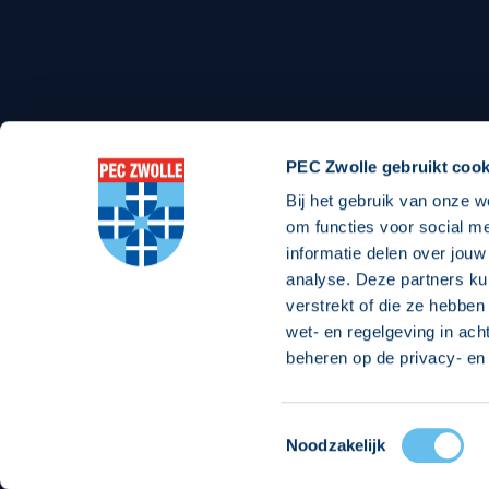
Stadionexposure
Skyb
Wedstrijdsponsorschappen
Busin
Wedstrijdarrangementen
PEC Zwolle gebruikt cook
Bij het gebruik van onze w
om functies voor social m
Regio Zwolle United
Maatschappelijk
informatie delen over jouw
analyse. Deze partners ku
Over Regio Zwolle United
Over maatschapp
verstrekt of die ze hebben
wet- en regelgeving in ach
Nieuws MVO & Regio
Projecten maats
beheren op de privacy- en 
ANBI-stichting
Goede Doelen
Jaarprogramma
Toestemmingsselectie
© 2026 PEC
Noodzakelijk