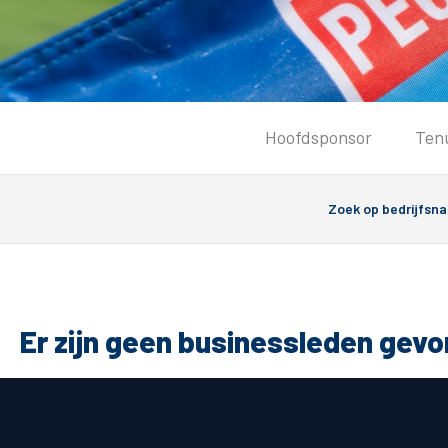
Tickets
Hoofdsponsor
Ten
Kaartverkoopinformatie
Koop tickets
Ticket Resale
Groepsactie
Groundhoppers
PEC Zwolle Vrouwen
Er zijn geen businessleden gev
Algemeen
Route 