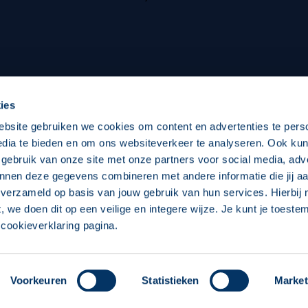
oxen
Strategisch partners
essclub
Businesspartners
Businessleden
Partners PEC Zwolle Vrouw
ies
ebsite gebruiken we cookies om content en advertenties te pers
edia te bieden en om ons websiteverkeer te analyseren. Ook ku
Economie
Vitalit
 gebruik van onze site met onze partners voor social media, adv
Download onze App
nnen deze gegevens combineren met andere informatie die jij aa
elijk
Over economie
Over
 verzameld op basis van jouw gebruik van hun services. Hierbij
t, we doen dit op een veilige en integere wijze. Je kunt je toest
chappelijk
Projecten economie
Pro
cookieverklaring pagina.
 Zwolle
Concept, Ontwerp en Technische Realisatie:
Int
Voorkeuren
Statistieken
Market