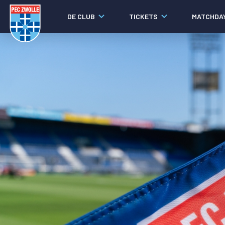
DE CLUB
TICKETS
MATCHDA
Nieuws
Video's
Fotoverslagen
Social media
Agenda
Laatste nieuws