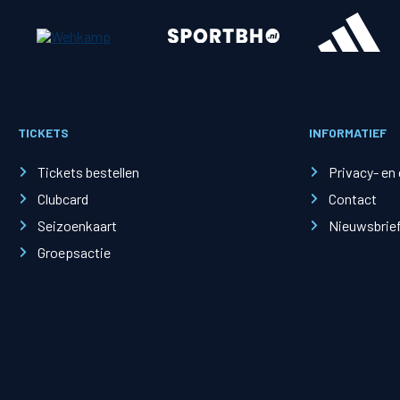
Merchandise
Supporterszak
Fanshop
Supporterszak
TICKETS
INFORMATIEF
Webshop
Vakcoördinato
Tickets bestellen
Privacy- en
Clubcard
Contact
Seizoenkaart
Nieuwsbrie
Groepsactie
Mogelijkheden
Busines
PEC Zwolle Businessclub
Baker 
Business seats
Schef