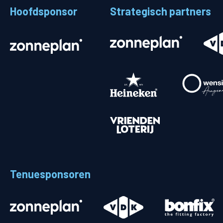
Hoofdsponsor
Strategisch partners
Stadionplattegrond
Aut
Veelgestelde vragen
Fiet
Fanshop
Ope
Heren
Spelers en staf
Programma
Uitslagen
Tenuesponsoren
Stand
Trainingsschema