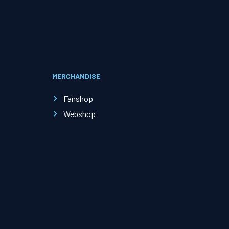
Evenementen
Open Dag
MERCHANDISE
Kinderfeestjes
Fanshop
Webshop
Nieuws & contact
Zakelijk nieuws
Zakelijke events