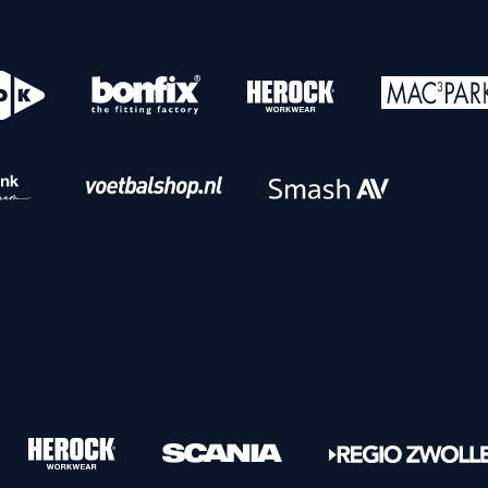
o
Download iOS
s
Download Android
nbaar vervoer
Veelgestelde vrage
Vrouwen
PEC Zwolle Vrouwen