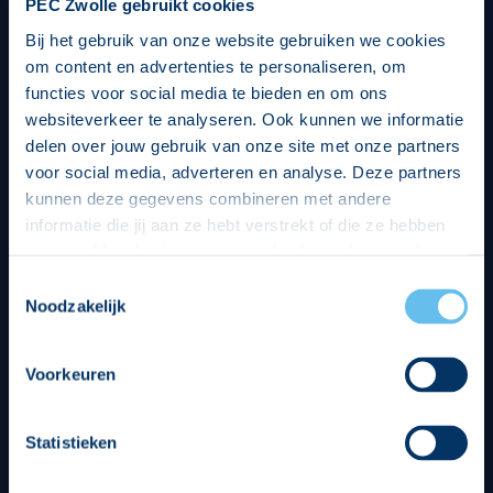
PEC Zwolle gebruikt cookies
Bij het gebruik van onze website gebruiken we cookies
om content en advertenties te personaliseren, om
functies voor social media te bieden en om ons
websiteverkeer te analyseren. Ook kunnen we informatie
delen over jouw gebruik van onze site met onze partners
voor social media, adverteren en analyse. Deze partners
kunnen deze gegevens combineren met andere
informatie die jij aan ze hebt verstrekt of die ze hebben
verzameld op basis van jouw gebruik van hun services.
Hierbij nemen wij wet- en regelgeving in acht, we doen dit
Toestemmingsselectie
op een veilige en integere wijze. Je kunt je toestemming
Noodzakelijk
beheren op de privacy- en cookieverklaring pagina.
Divisie partners
Voorkeuren
Statistieken