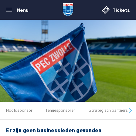
Menu
Tickets
De club
Hoofdsponsor
Tenuesponsoren
Strategisch partners
Tickets
Er zijn geen businessleden gevonden
Matchdays