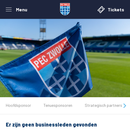
Menu
Tickets
De club
Hoofdsponsor
Tenuesponsoren
Strategisch partners
Tickets
Er zijn geen businessleden gevonden
Matchdays