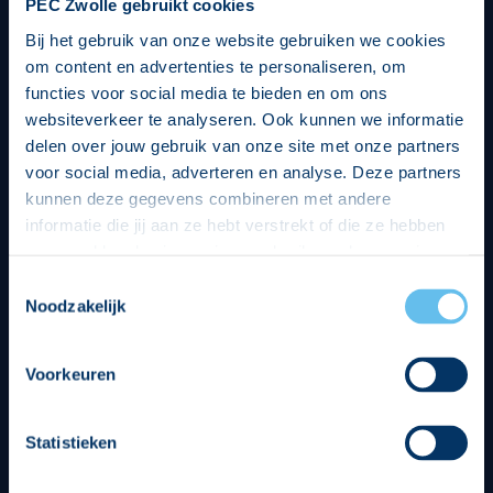
PEC Zwolle gebruikt cookies
Bij het gebruik van onze website gebruiken we cookies
om content en advertenties te personaliseren, om
functies voor social media te bieden en om ons
websiteverkeer te analyseren. Ook kunnen we informatie
delen over jouw gebruik van onze site met onze partners
voor social media, adverteren en analyse. Deze partners
kunnen deze gegevens combineren met andere
informatie die jij aan ze hebt verstrekt of die ze hebben
verzameld op basis van jouw gebruik van hun services.
Hierbij nemen wij wet- en regelgeving in acht, we doen dit
Toestemmingsselectie
op een veilige en integere wijze. Je kunt je toestemming
Noodzakelijk
beheren op de privacy- en cookieverklaring pagina.
Divisie partners
Voorkeuren
Statistieken