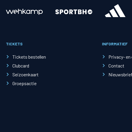
Merchandise
Supporterszak
Fanshop
Supporterszak
TICKETS
INFORMATIEF
Webshop
Vakcoördinato
Tickets bestellen
Privacy- en
Clubcard
Contact
Seizoenkaart
Nieuwsbrie
Groepsactie
Mogelijkheden
Busines
PEC Zwolle Businessclub
Baker 
Business seats
Schef