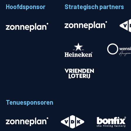
Hoofdsponsor
Strategisch partners
Stadionplattegrond
Aut
Veelgestelde vragen
Fiet
Fanshop
Ope
Heren
Spelers en staf
Programma
Uitslagen
Tenuesponsoren
Stand
Trainingsschema