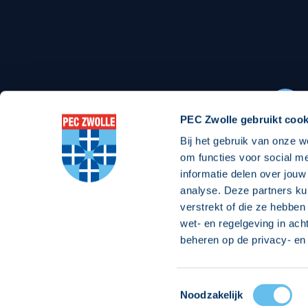
Stadionexposure
Skyb
Wedstrijdsponsorschappen
Busin
Wedstrijdarrangementen
PEC Zwolle gebruikt cook
Bij het gebruik van onze w
Regio Zwolle United
Maatschappelijk
om functies voor social m
informatie delen over jouw
Over Regio Zwolle United
Over maatschapp
analyse. Deze partners ku
verstrekt of die ze hebben
Nieuws MVO & Regio
Projecten maats
wet- en regelgeving in ach
Jaarprogramma
Goede Doelen
beheren op de privacy- en 
ANBI-stichting
Toestemmingsselectie
© 2026 PEC
Noodzakelijk