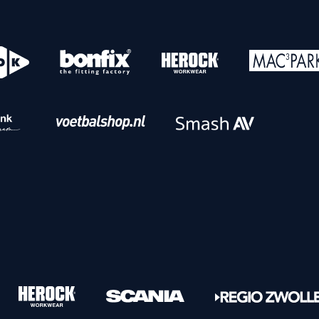
o
Download iOS
s
Download Android
nbaar vervoer
Veelgestelde vrage
Vrouwen
PEC Zwolle Vrouwen