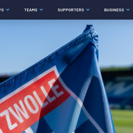
YS
TEAMS
SUPPORTERS
BUSINESS
Algemeen
Historie
Ons verhaal
Contact
Werken bij PEC Zwolle
Organisatie
Governance
Pers
Samenwerkingen
Documenten