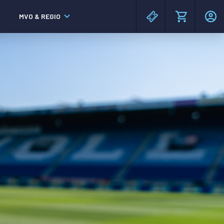
MVO & REGIO
MAC³PARK stadion
MAC³PARK stadion
Lumen Hotel & Events