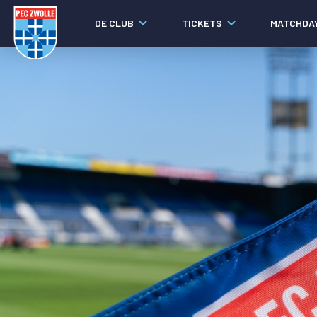
DE CLUB
TICKETS
MATCHDA
Nieuws
Laatste nieuws
Video's
Fotoverslagen
Social media
Agenda