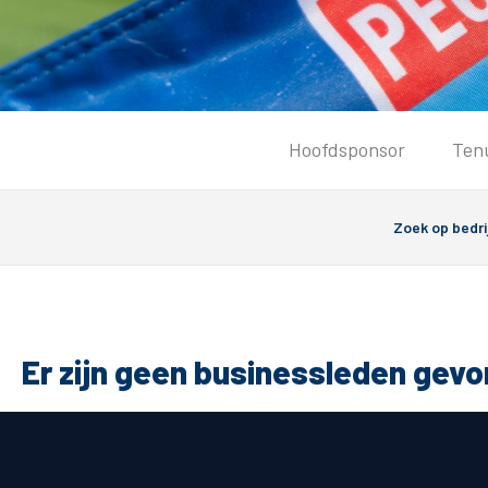
Tickets
Hoofdsponsor
Ten
Kaartverkoopinformatie
Koop tickets
Ticket Resale
Groepsactie
PEC Zwolle Vrouwen
Groundhoppers
Er zijn geen businessleden gev
Algemeen
Route 