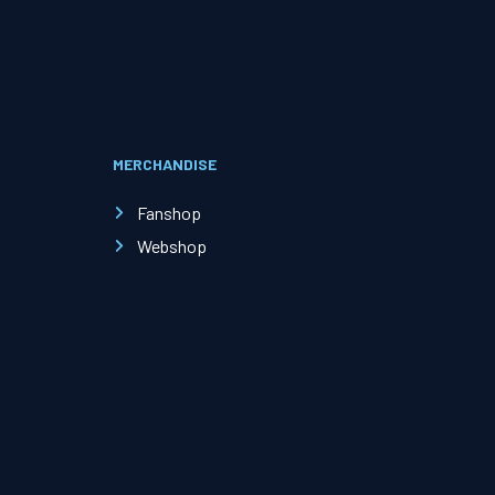
Evenementen
Open Dag
MERCHANDISE
Kinderfeestjes
Fanshop
Webshop
Nieuws & contact
Zakelijk nieuws
Zakelijke events