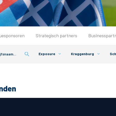
Seizoenkaart & Clubcard
uesponsoren
Strategisch partners
Businesspart
Seizoenkaart 2026/2027
Seizoenkaart Vrouwen
Exposure
Kraggenburg
Sc
Clubcard
Voorwaarden seizoenkaart
onden
& Parkeren
PEC Zwolle App