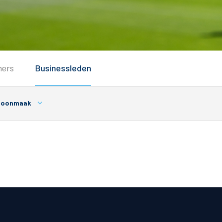
Service
ners
Businessleden
Inloggen
Contact
hoonmaak
Horeca