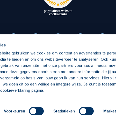
oxen
Strategisch partners
essclub
Businesspartners
Businessleden
Partners PEC Zwolle Vrouw
ies
ebsite gebruiken we cookies om content en advertenties te pers
Economie
Vitalit
edia te bieden en om ons websiteverkeer te analyseren. Ook ku
Download onze App
 gebruik van onze site met onze partners voor social media, adv
elijk
Over economie
Over
nnen deze gegevens combineren met andere informatie die jij aa
 verzameld op basis van jouw gebruik van hun services. Hierbij
chappelijk
Projecten economie
Pro
t, we doen dit op een veilige en integere wijze. Je kunt je toest
cookieverklaring pagina.
 Zwolle
Concept, Ontwerp en Technische Realisatie:
Int
Voorkeuren
Statistieken
Market