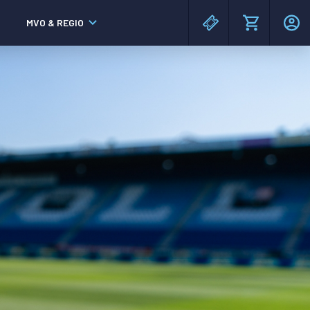
MVO & REGIO
MAC³PARK stadion
MAC³PARK stadion
Lumen Hotel & Events