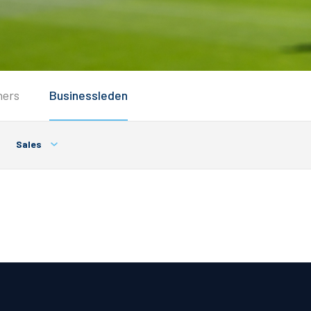
Service
ners
Businessleden
Inloggen
Contact
Sales
Horeca