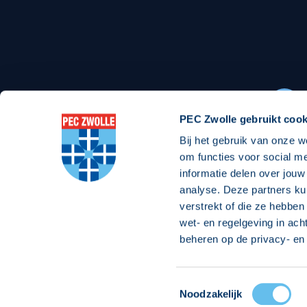
Stadionexposure
Skyb
Wedstrijdsponsorschappen
Busin
Wedstrijdarrangementen
PEC Zwolle gebruikt cook
Bij het gebruik van onze w
Regio Zwolle United
Maatschappelijk
om functies voor social m
informatie delen over jouw
Over Regio Zwolle United
Over maatschapp
analyse. Deze partners ku
verstrekt of die ze hebben
Nieuws MVO & Regio
Projecten maats
wet- en regelgeving in ach
Jaarprogramma
Goede Doelen
beheren op de privacy- en 
ANBI-stichting
Toestemmingsselectie
© 2026 PEC
Noodzakelijk