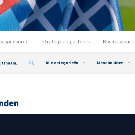
Seizoenkaart & Clubcard
uesponsoren
Strategisch partners
Businesspart
Seizoenkaart 2026/2027
Seizoenkaart Vrouwen
Alle categorieën
IJsselmuiden
Clubcard
Voorwaarden seizoenkaart
onden
& Parkeren
PEC Zwolle App