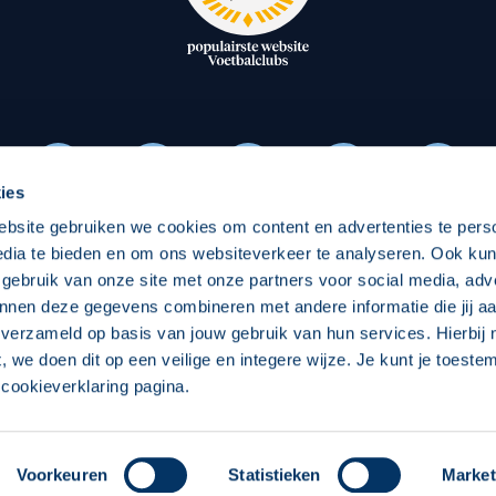
oxen
Strategisch partners
essclub
Businesspartners
Businessleden
Partners PEC Zwolle Vrouw
ies
ebsite gebruiken we cookies om content en advertenties te pers
Economie
Vitalit
edia te bieden en om ons websiteverkeer te analyseren. Ook ku
Download onze App
 gebruik van onze site met onze partners voor social media, adv
elijk
Over economie
Over
nnen deze gegevens combineren met andere informatie die jij aa
 verzameld op basis van jouw gebruik van hun services. Hierbij
chappelijk
Projecten economie
Pro
t, we doen dit op een veilige en integere wijze. Je kunt je toest
cookieverklaring pagina.
 Zwolle
Concept, Ontwerp en Technische Realisatie:
Int
Voorkeuren
Statistieken
Market