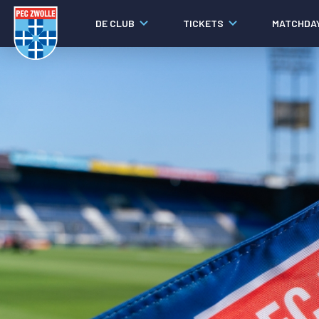
DE CLUB
TICKETS
MATCHDA
Nieuws
Laatste nieuws
Video's
Fotoverslagen
Social media
Agenda