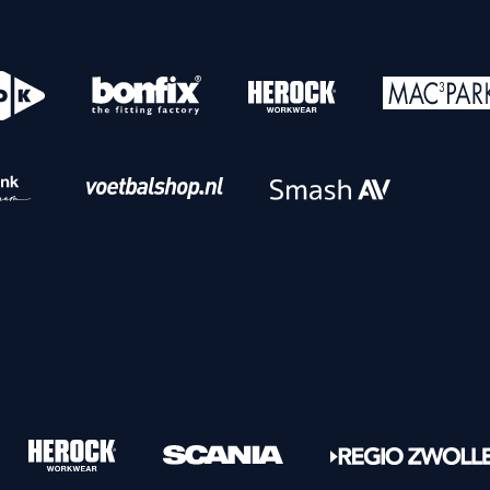
o
Download iOS
s
Download Android
nbaar vervoer
Veelgestelde vrage
Vrouwen
PEC Zwolle Vrouwen