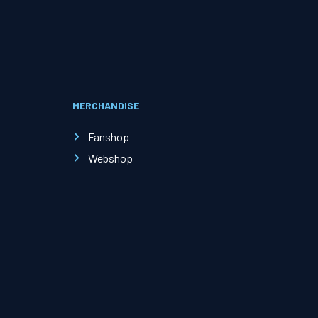
Evenementen
Open Dag
MERCHANDISE
Kinderfeestjes
Fanshop
Webshop
Nieuws & contact
Zakelijk nieuws
Zakelijke events