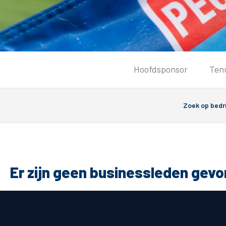
Tickets
Hoofdsponsor
Ten
Kaartverkoopinformatie
Koop tickets
Ticket Resale
Groepsactie
PEC Zwolle Vrouwen
Groundhoppers
Er zijn geen businessleden gev
Algemeen
Route 