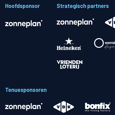
Hoofdsponsor
Strategisch partners
Stadionplattegrond
Aut
Veelgestelde vragen
Fiet
Fanshop
Ope
Heren
Spelers en staf
Programma
Uitslagen
Tenuesponsoren
Stand
Trainingsschema