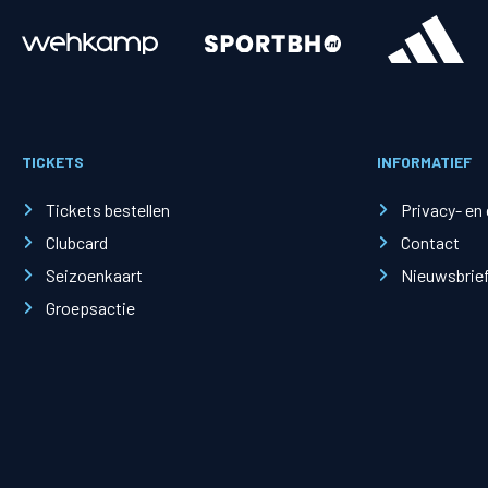
Merchandise
Supporterszak
Fanshop
Supporterszak
TICKETS
INFORMATIEF
Webshop
Vakcoördinato
Tickets bestellen
Privacy- en
Clubcard
Contact
Seizoenkaart
Nieuwsbrie
Groepsactie
Mogelijkheden
Busines
PEC Zwolle Businessclub
Baker 
Business seats
Schef