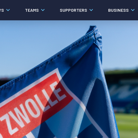
YS
TEAMS
SUPPORTERS
BUSINESS
Algemeen
Historie
Ons verhaal
Contact
Werken bij PEC Zwolle
Organisatie
Governance
Pers
Samenwerkingen
Documenten