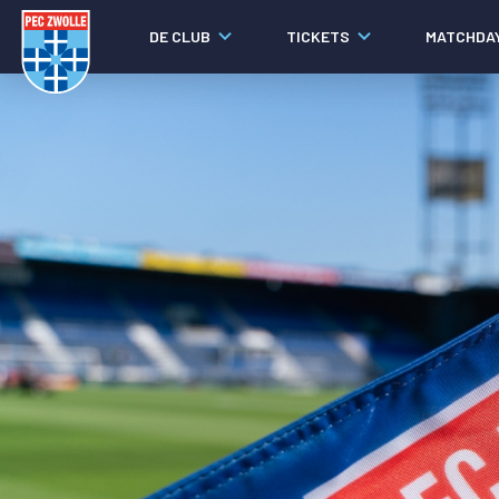
DE CLUB
TICKETS
MATCHDA
Nieuws
Social media
Agenda
Laatste nieuws
Video's
Fotoverslagen