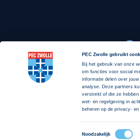
Stadionexposure
Skyb
Wedstrijdsponsorschappen
Busin
Wedstrijdarrangementen
PEC Zwolle gebruikt cook
Bij het gebruik van onze w
Regio Zwolle United
Maatschappelijk
om functies voor social m
informatie delen over jouw
Over Regio Zwolle United
Over maatschapp
analyse. Deze partners ku
verstrekt of die ze hebben
Nieuws MVO & Regio
Projecten maats
wet- en regelgeving in ach
ANBI-stichting
Goede Doelen
beheren op de privacy- en 
Jaarprogramma
Toestemmingsselectie
© 2026 PEC
Noodzakelijk