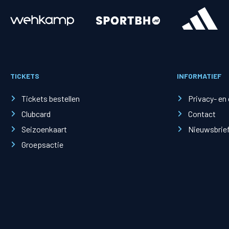
Merchandise
Supporterszak
Fanshop
Supporterszak
TICKETS
INFORMATIEF
Webshop
Vakcoördinato
Tickets bestellen
Privacy- en
Clubcard
Contact
Seizoenkaart
Nieuwsbrie
Groepsactie
Mogelijkheden
Busines
PEC Zwolle Businessclub
Baker 
Business seats
Schef