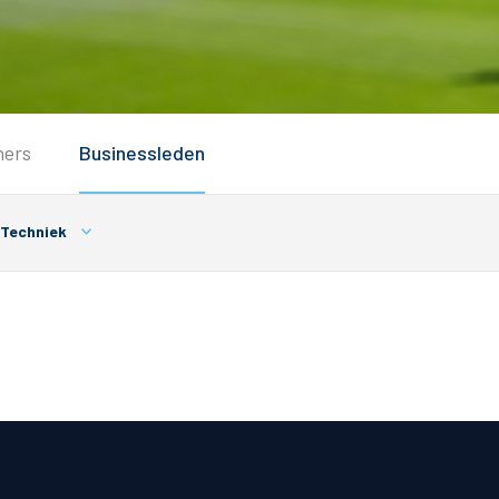
Service
ners
Businessleden
Inloggen
Contact
Techniek
Horeca