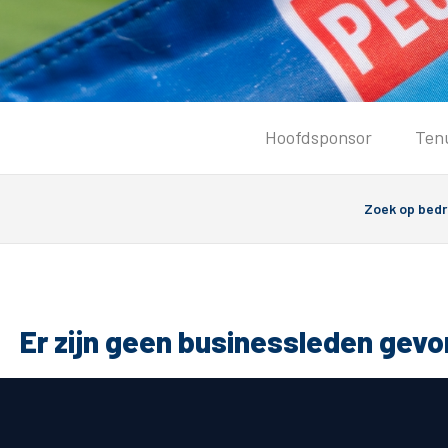
Tickets
Hoofdsponsor
Ten
Kaartverkoopinformatie
Koop tickets
Ticket Resale
Groepsactie
Groundhoppers
PEC Zwolle Vrouwen
Er zijn geen businessleden gev
Algemeen
Route 