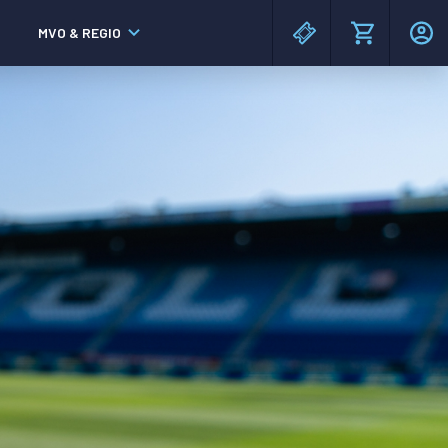
MVO & REGIO
MAC³PARK stadion
MAC³PARK stadion
Lumen Hotel & Events