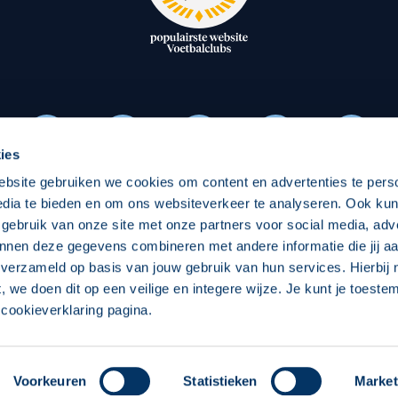
oxen
Strategisch partners
essclub
Businesspartners
Businessleden
Partners PEC Zwolle Vrouw
ies
ebsite gebruiken we cookies om content en advertenties te pers
Economie
Vitalit
edia te bieden en om ons websiteverkeer te analyseren. Ook ku
Download onze App
 gebruik van onze site met onze partners voor social media, adv
elijk
Over economie
Pro
nnen deze gegevens combineren met andere informatie die jij aa
 verzameld op basis van jouw gebruik van hun services. Hierbij
chappelijk
Projecten economie
Over
t, we doen dit op een veilige en integere wijze. Je kunt je toest
cookieverklaring pagina.
 Zwolle
Concept, Ontwerp en Technische Realisatie:
Int
Voorkeuren
Statistieken
Market