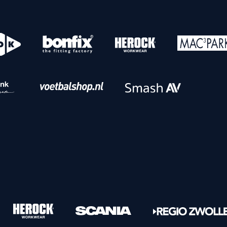
o
Download iOS
s
Download Android
nbaar vervoer
Veelgestelde vrage
Vrouwen
PEC Zwolle Vrouwen