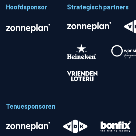
Hoofdsponsor
Strategisch partners
Stadionplattegrond
Aut
Veelgestelde vragen
Fiet
Fanshop
Ope
Heren
Spelers en staf
Programma
Uitslagen
Tenuesponsoren
Stand
Trainingsschema