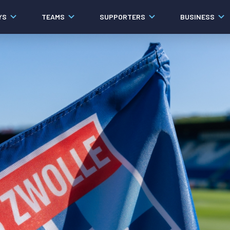
YS
TEAMS
SUPPORTERS
BUSINESS
Algemeen
Historie
Ons verhaal
Contact
Werken bij PEC Zwolle
Governance
Pers
Organisatie
Samenwerkingen
Documenten