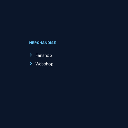
Evenementen
Open Dag
MERCHANDISE
Kinderfeestjes
Fanshop
Webshop
Nieuws & contact
Zakelijk nieuws
Zakelijke events