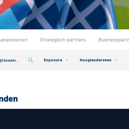
Seizoenkaart & Clubcard
uesponsoren
Strategisch partners
Businesspart
Seizoenkaart 2026/2027
Seizoenkaart Vrouwen
Exposure
Hooglanderveen
Clubcard
Voorwaarden seizoenkaart
onden
& Parkeren
PEC Zwolle App