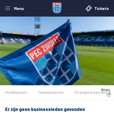
Menu
Tickets
De club
Hoofdsponsor
Tenuesponsoren
Strategisch partners
Tickets
Er zijn geen businessleden gevonden
Matchdays