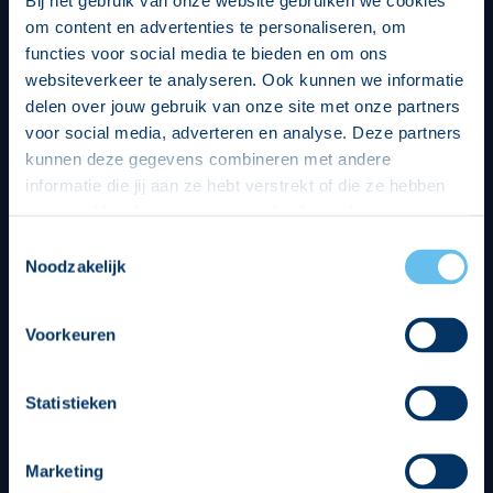
om content en advertenties te personaliseren, om
functies voor social media te bieden en om ons
websiteverkeer te analyseren. Ook kunnen we informatie
delen over jouw gebruik van onze site met onze partners
voor social media, adverteren en analyse. Deze partners
kunnen deze gegevens combineren met andere
informatie die jij aan ze hebt verstrekt of die ze hebben
verzameld op basis van jouw gebruik van hun services.
Hierbij nemen wij wet- en regelgeving in acht, we doen dit
Toestemmingsselectie
op een veilige en integere wijze. Je kunt je toestemming
Noodzakelijk
beheren op de privacy- en cookieverklaring pagina.
Voorkeuren
Divisie partners
Statistieken
Marketing
Tenuesponsoren