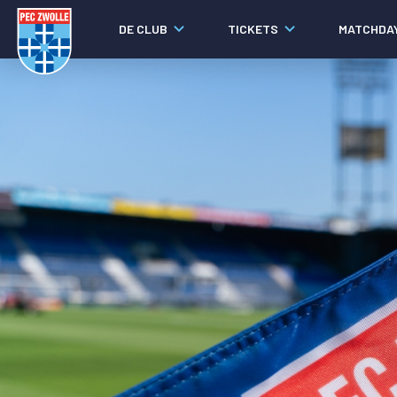
DE CLUB
TICKETS
MATCHDA
Nieuws
Social media
Agenda
Laatste nieuws
Video's
Fotoverslagen