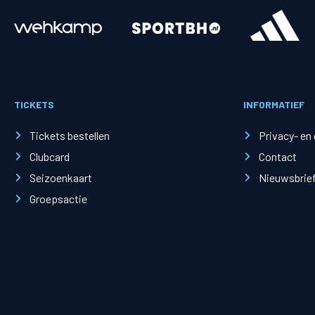
Merchandise
Supporterszak
Fanshop
Supporterszak
TICKETS
INFORMATIEF
Webshop
Vakcoördinato
Tickets bestellen
Privacy- en
Clubcard
Contact
Seizoenkaart
Nieuwsbrie
Groepsactie
Mogelijkheden
Busines
PEC Zwolle Businessclub
Baker 
Business seats
Schef