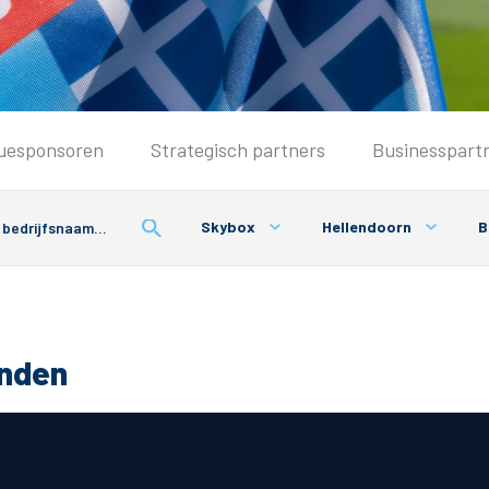
Seizoenkaart & Clubcard
uesponsoren
Strategisch partners
Businesspart
Seizoenkaart 2026/2027
Seizoenkaart Vrouwen
Skybox
Hellendoorn
B
Clubcard
Voorwaarden seizoenkaart
onden
& Parkeren
PEC Zwolle App