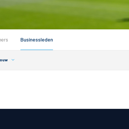
Service
ners
Businessleden
Inloggen
Contact
ouw
Horeca