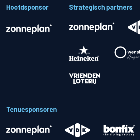
Hoofdsponsor
Strategisch partners
Stadionplattegrond
Aut
Veelgestelde vragen
Fiet
Fanshop
Ope
Heren
Spelers en staf
Programma
Uitslagen
Tenuesponsoren
Stand
Trainingsschema