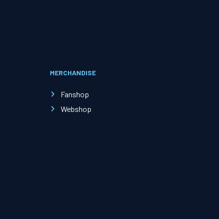
Evenementen
Open Dag
MERCHANDISE
Kinderfeestjes
Fanshop
Webshop
Nieuws & contact
Zakelijk nieuws
Zakelijke events