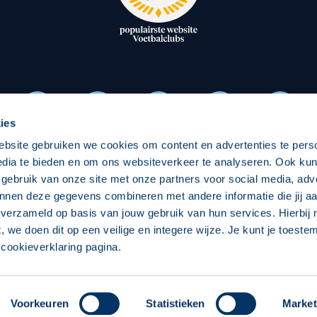
oxen
Strategisch partners
essclub
Businesspartners
Businessleden
Partners PEC Zwolle Vrouw
ies
ebsite gebruiken we cookies om content en advertenties te pers
Economie
Vitalit
edia te bieden en om ons websiteverkeer te analyseren. Ook ku
Download onze App
 gebruik van onze site met onze partners voor social media, adv
elijk
Over economie
Pro
nnen deze gegevens combineren met andere informatie die jij aa
 verzameld op basis van jouw gebruik van hun services. Hierbij
chappelijk
Projecten economie
Over
t, we doen dit op een veilige en integere wijze. Je kunt je toest
cookieverklaring pagina.
 Zwolle
Concept, Ontwerp en Technische Realisatie:
Int
Voorkeuren
Statistieken
Market