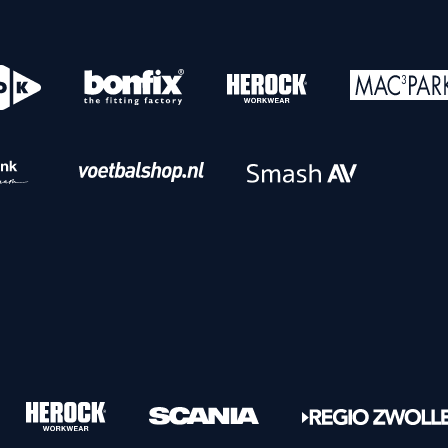
o
Download iOS
s
Download Android
nbaar vervoer
Veelgestelde vrage
Vrouwen
PEC Zwolle Vrouwen