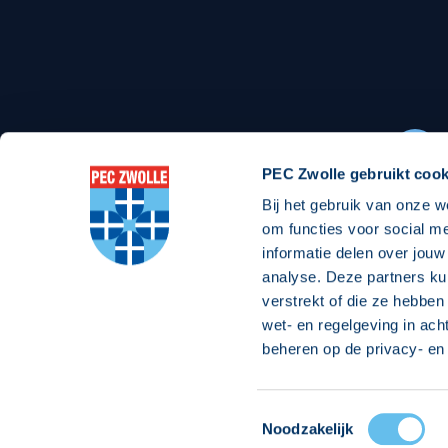
Stadionexposure
Skyb
Wedstrijdsponsorschappen
Busin
Wedstrijdarrangementen
PEC Zwolle gebruikt cook
Bij het gebruik van onze w
Regio Zwolle United
Maatschappelijk
om functies voor social m
informatie delen over jouw
Over Regio Zwolle United
Over maatschapp
analyse. Deze partners ku
verstrekt of die ze hebben
Nieuws MVO & Regio
Projecten maats
wet- en regelgeving in ach
ANBI-stichting
Goede Doelen
beheren op de privacy- en 
Jaarprogramma
Toestemmingsselectie
© 2026 PEC
Noodzakelijk