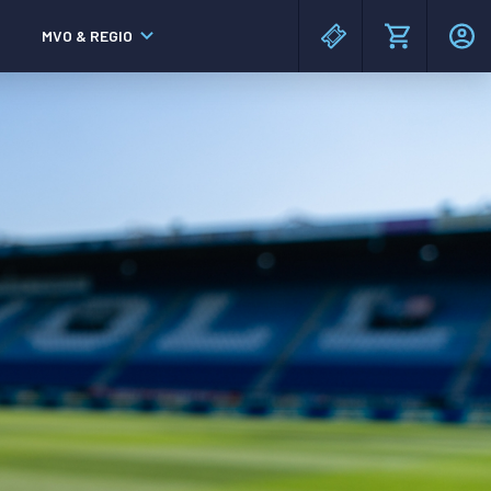
MVO & REGIO
MAC³PARK stadion
MAC³PARK stadion
Lumen Hotel & Events