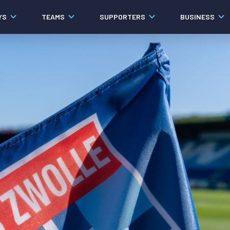
YS
TEAMS
SUPPORTERS
BUSINESS
Algemeen
Historie
Ons verhaal
Contact
Werken bij PEC Zwolle
Governance
Pers
Organisatie
Samenwerkingen
Documenten