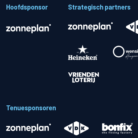
Hoofdsponsor
Strategisch partners
Stadionplattegrond
Aut
Veelgestelde vragen
Fiet
Fanshop
Ope
Heren
Spelers en staf
Programma
Uitslagen
Tenuesponsoren
Stand
Trainingsschema