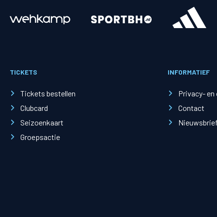
Merchandise
Supporterszak
Fanshop
Supporterszak
TICKETS
INFORMATIEF
Webshop
Vakcoördinato
Tickets bestellen
Privacy- en
Clubcard
Contact
Seizoenkaart
Nieuwsbrie
Groepsactie
Mogelijkheden
Busines
PEC Zwolle Businessclub
Baker 
Business seats
Schef