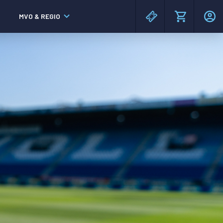
MVO & REGIO
MAC³PARK stadion
MAC³PARK stadion
Lumen Hotel & Events