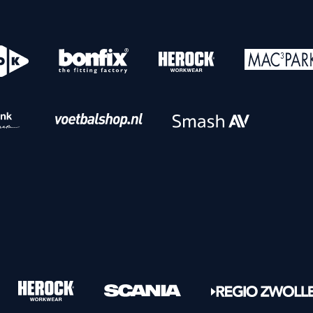
o
Download iOS
s
Download Android
nbaar vervoer
Veelgestelde vrage
Vrouwen
PEC Zwolle Vrouwen