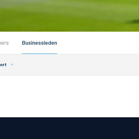
Service
ners
Businessleden
Inloggen
Contact
ort
Horeca