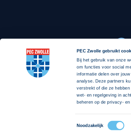
Stadionexposure
Skyb
Wedstrijdsponsorschappen
Busin
Wedstrijdarrangementen
PEC Zwolle gebruikt cook
Bij het gebruik van onze w
Regio Zwolle United
Maatschappelijk
om functies voor social m
informatie delen over jouw
Over Regio Zwolle United
Over maatschapp
analyse. Deze partners ku
verstrekt of die ze hebben
Nieuws MVO & Regio
Projecten maats
wet- en regelgeving in ach
Jaarprogramma
Goede Doelen
beheren op de privacy- en 
ANBI-stichting
Toestemmingsselectie
© 2026 PEC
Noodzakelijk