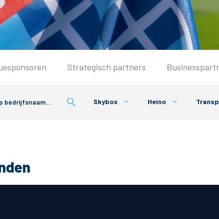
Seizoenkaart & Clubcard
uesponsoren
Strategisch partners
Businesspart
Seizoenkaart 2026/2027
Seizoenkaart Vrouwen
Skybox
Heino
Transp
Clubcard
Voorwaarden seizoenkaart
onden
& Parkeren
PEC Zwolle App