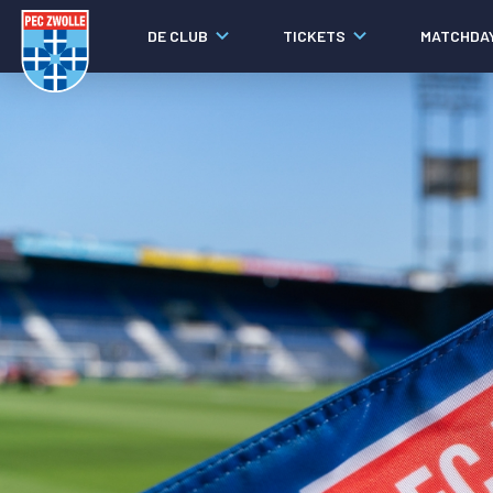
DE CLUB
TICKETS
MATCHDA
Nieuws
Laatste nieuws
Video's
Fotoverslagen
Social media
Agenda