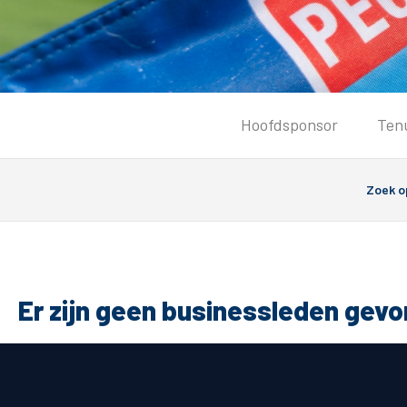
Tickets
Hoofdsponsor
Ten
Kaartverkoopinformatie
Koop tickets
Ticket Resale
Groepsactie
PEC Zwolle Vrouwen
Groundhoppers
Er zijn geen businessleden gev
Algemeen
Route 