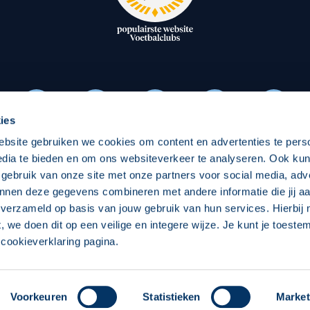
oxen
Strategisch partners
essclub
Businesspartners
Businessleden
Partners PEC Zwolle Vrouw
ies
ebsite gebruiken we cookies om content en advertenties te pers
Economie
Vitalit
edia te bieden en om ons websiteverkeer te analyseren. Ook ku
Download onze App
 gebruik van onze site met onze partners voor social media, adv
elijk
Over economie
Over
nnen deze gegevens combineren met andere informatie die jij aa
 verzameld op basis van jouw gebruik van hun services. Hierbij
chappelijk
Projecten economie
Pro
t, we doen dit op een veilige en integere wijze. Je kunt je toest
cookieverklaring pagina.
 Zwolle
Concept, Ontwerp en Technische Realisatie:
Int
Voorkeuren
Statistieken
Market