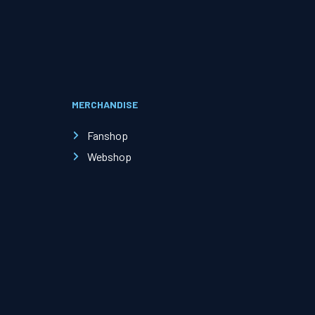
Evenementen
Open Dag
MERCHANDISE
Kinderfeestjes
Fanshop
Webshop
Nieuws & contact
Zakelijk nieuws
Zakelijke events