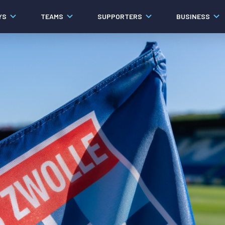
YS
TEAMS
SUPPORTERS
BUSINESS
Algemeen
Historie
Ons verhaal
Contact
Werken bij PEC Zwolle
Organisatie
Governance
Pers
Samenwerkingen
Documenten