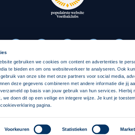
oxen
Strategisch partners
essclub
Businesspartners
Businessleden
Partners PEC Zwolle Vrouw
ies
ebsite gebruiken we cookies om content en advertenties te pers
Economie
Vitalit
edia te bieden en om ons websiteverkeer te analyseren. Ook ku
Download onze App
 gebruik van onze site met onze partners voor social media, adv
elijk
Over economie
Over
nnen deze gegevens combineren met andere informatie die jij aa
 verzameld op basis van jouw gebruik van hun services. Hierbij
chappelijk
Projecten economie
Pro
t, we doen dit op een veilige en integere wijze. Je kunt je toest
cookieverklaring pagina.
 Zwolle
Concept, Ontwerp en Technische Realisatie:
Int
Voorkeuren
Statistieken
Market