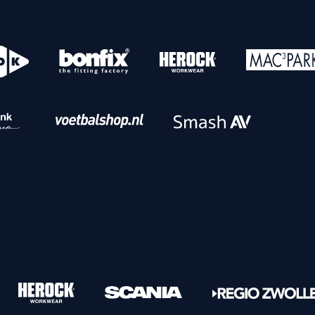
o
Download iOS
s
Download Android
nbaar vervoer
Veelgestelde vrage
Vrouwen
PEC Zwolle Vrouwen