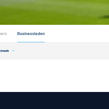
Service
ners
Businessleden
Inloggen
Contact
nmaak
Horeca