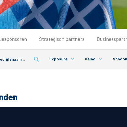
Seizoenkaart & Clubcard
uesponsoren
Strategisch partners
Businesspart
Seizoenkaart 2026/2027
Seizoenkaart Vrouwen
Exposure
Heino
Schoo
Clubcard
Voorwaarden seizoenkaart
onden
& Parkeren
PEC Zwolle App