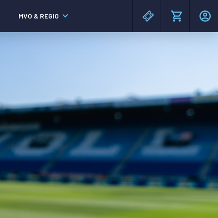
MVO & REGIO
MAC³PARK stadion
MAC³PARK stadion
Lumen Hotel & Events