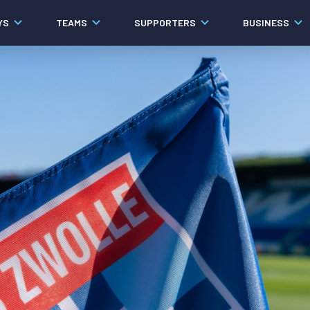
YS
TEAMS
SUPPORTERS
BUSINESS
Algemeen
Historie
Ons verhaal
Contact
Werken bij PEC Zwolle
Organisatie
Governance
Pers
Samenwerkingen
Documenten