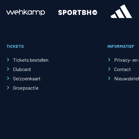
Merchandise
Supporterszak
Fanshop
Supporterszak
TICKETS
INFORMATIEF
Webshop
Vakcoördinato
Tickets bestellen
Privacy- en
Clubcard
Contact
Seizoenkaart
Nieuwsbrie
Groepsactie
Mogelijkheden
Busines
PEC Zwolle Businessclub
Baker 
Business seats
Schef