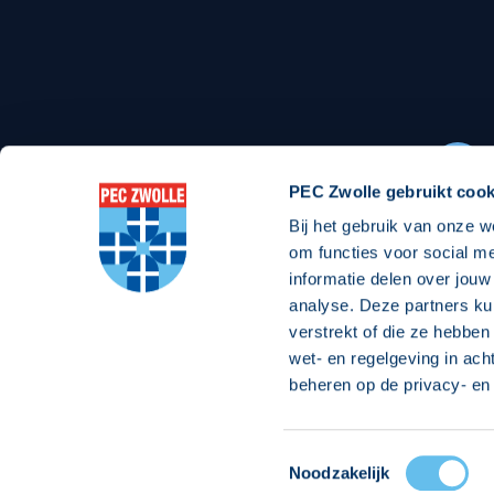
Stadionexposure
Skyb
Wedstrijdsponsorschappen
Busin
Wedstrijdarrangementen
PEC Zwolle gebruikt cook
Bij het gebruik van onze w
Regio Zwolle United
Maatschappelijk
om functies voor social m
informatie delen over jouw
Over Regio Zwolle United
Over maatschapp
analyse. Deze partners ku
verstrekt of die ze hebben
Nieuws MVO & Regio
Projecten maats
wet- en regelgeving in ach
Jaarprogramma
Goede Doelen
beheren op de privacy- en 
ANBI-stichting
Toestemmingsselectie
© 2026 PEC
Noodzakelijk