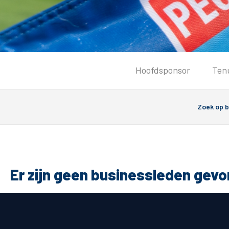
Tickets
Hoofdsponsor
Ten
Kaartverkoopinformatie
Koop tickets
Ticket Resale
Groepsactie
PEC Zwolle Vrouwen
Groundhoppers
Er zijn geen businessleden gev
Algemeen
Route 