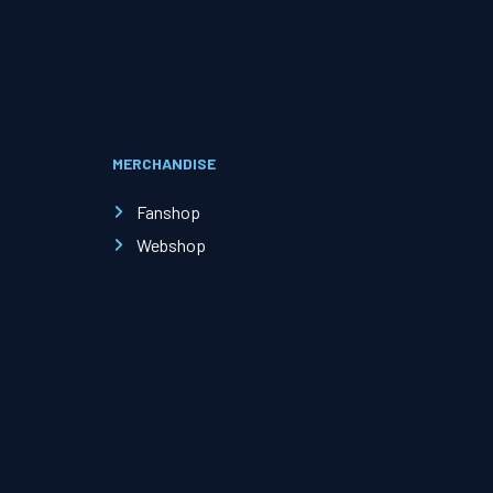
Evenementen
Open Dag
MERCHANDISE
Kinderfeestjes
Fanshop
Webshop
Nieuws & contact
Zakelijk nieuws
Zakelijke events