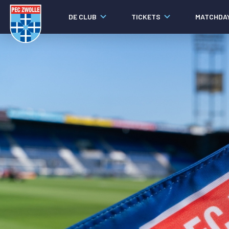
DE CLUB
TICKETS
MATCHDA
Nieuws
Laatste nieuws
Video's
Fotoverslagen
Social media
Agenda