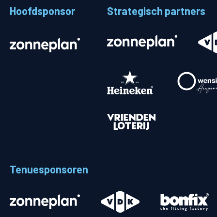
Hoofdsponsor
Strategisch partners
Stadionplattegrond
Aut
Veelgestelde vragen
Fiet
Fanshop
Ope
Heren
Spelers en staf
Programma
Uitslagen
Tenuesponsoren
Stand
Trainingsschema