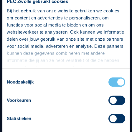
PEC Zwolle gebruikt cookies
Bij het gebruik van onze website gebruiken we cookies
om content en advertenties te personaliseren, om
functies voor social media te bieden en om ons
websiteverkeer te analyseren. Ook kunnen we informatie
delen over jouw gebruik van onze site met onze partners
voor social media, adverteren en analyse. Deze partners
kunnen deze gegevens combineren met andere
informatie die jij aan ze hebt verstrekt of die ze hebben
verzameld op basis van jouw gebruik van hun services.
Hierbij nemen wij wet- en regelgeving in acht, we doen dit
Toestemmingsselectie
op een veilige en integere wijze. Je kunt je toestemming
Noodzakelijk
beheren op de privacy- en cookieverklaring pagina.
Divisie partners
Voorkeuren
Statistieken