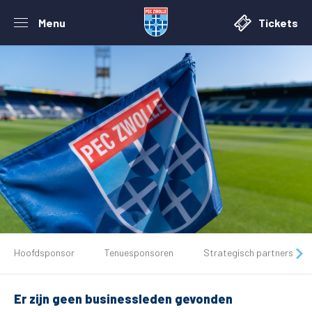
Menu
Tickets
De club
Hoofdsponsor
Tenuesponsoren
Strategisch partners
Tickets
Er zijn geen businessleden gevonden
Matchdays