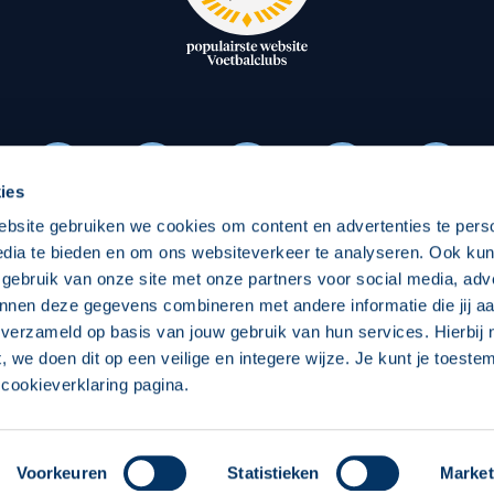
oxen
Strategisch partners
essclub
Businesspartners
Businessleden
Partners PEC Zwolle Vrouw
ies
ebsite gebruiken we cookies om content en advertenties te pers
Economie
Vitalit
edia te bieden en om ons websiteverkeer te analyseren. Ook ku
Download onze App
 gebruik van onze site met onze partners voor social media, adv
elijk
Over economie
Over
nnen deze gegevens combineren met andere informatie die jij aa
 verzameld op basis van jouw gebruik van hun services. Hierbij
chappelijk
Projecten economie
Pro
t, we doen dit op een veilige en integere wijze. Je kunt je toest
cookieverklaring pagina.
 Zwolle
Concept, Ontwerp en Technische Realisatie:
Int
Voorkeuren
Statistieken
Market