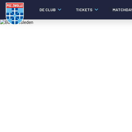
DE CLUB
TICKETS
MATCHDA
Nieuws
Laatste nieuws
Video's
Fotoverslagen
Social media
Agenda