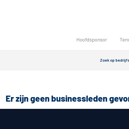
Tickets
Hoofdsponsor
Ten
Kaartverkoopinformatie
Koop tickets
Ticket Resale
Groepsactie
PEC Zwolle Vrouwen
Groundhoppers
Er zijn geen businessleden gev
Algemeen
Route 