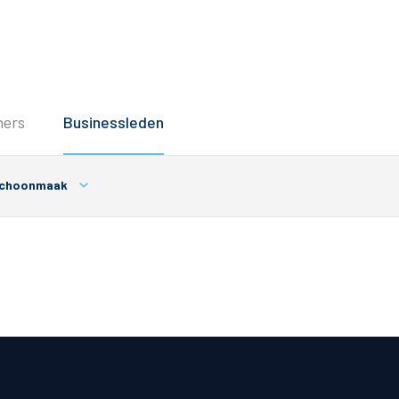
Service
ners
Businessleden
Inloggen
Contact
choonmaak
Horeca