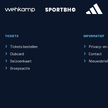
Merchandise
Supporterszak
Fanshop
Supporterszak
TICKETS
INFORMATIEF
Webshop
Vakcoördinato
Tickets bestellen
Privacy- en
Clubcard
Contact
Seizoenkaart
Nieuwsbrie
Groepsactie
Mogelijkheden
Busines
PEC Zwolle Businessclub
Baker 
Business seats
Schef