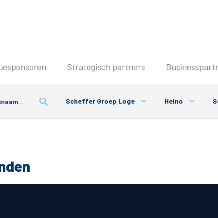
Seizoenkaart & Clubcard
uesponsoren
Strategisch partners
Businesspart
Seizoenkaart 2026/2027
Seizoenkaart Vrouwen
Scheffer Groep Loge
Heino
S
Clubcard
Voorwaarden seizoenkaart
onden
& Parkeren
PEC Zwolle App