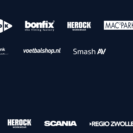
o
Download iOS
s
Download Android
nbaar vervoer
Veelgestelde vrage
Vrouwen
PEC Zwolle Vrouwen