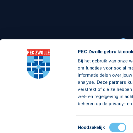
Stadionexposure
Skyb
Wedstrijdsponsorschappen
Busin
Wedstrijdarrangementen
PEC Zwolle gebruikt cook
Bij het gebruik van onze w
Regio Zwolle United
Maatschappelijk
om functies voor social m
informatie delen over jouw
Over Regio Zwolle United
Over maatschapp
analyse. Deze partners ku
verstrekt of die ze hebben
Nieuws MVO & Regio
Projecten maats
wet- en regelgeving in ach
Jaarprogramma
Goede Doelen
beheren op de privacy- en 
ANBI-stichting
Toestemmingsselectie
© 2026 PEC
Noodzakelijk