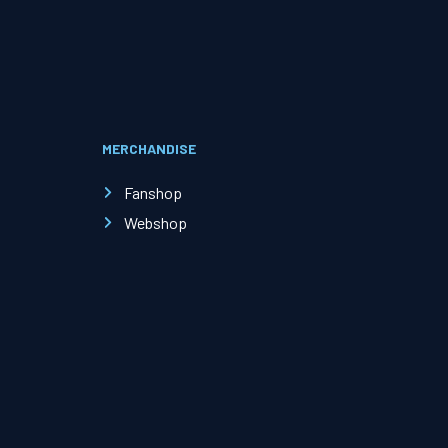
Evenementen
Open Dag
MERCHANDISE
Kinderfeestjes
Fanshop
Webshop
Nieuws & contact
Zakelijk nieuws
Zakelijke events