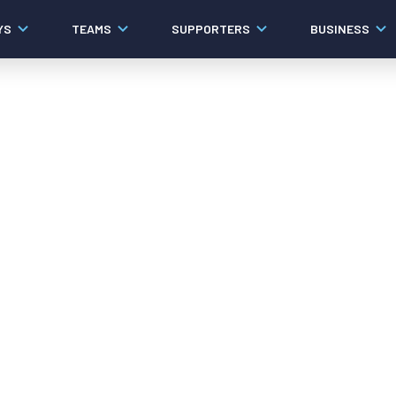
YS
TEAMS
SUPPORTERS
BUSINESS
Algemeen
Historie
Ons verhaal
Contact
Werken bij PEC Zwolle
Organisatie
Governance
Pers
Samenwerkingen
Documenten