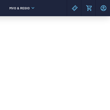
MVO & REGIO
MAC³PARK stadion
MAC³PARK stadion
Lumen Hotel & Events