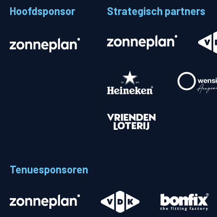
Hoofdsponsor
Strategisch partners
Stadionplattegrond
Aut
Veelgestelde vragen
Fiet
Fanshop
Ope
Heren
Spelers en staf
Programma
Uitslagen
Tenuesponsoren
Stand
Trainingsschema