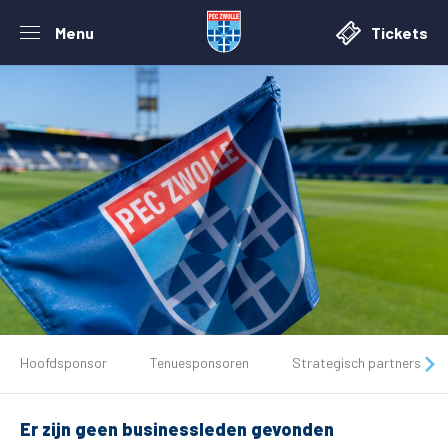
Menu
Tickets
De club
Hoofdsponsor
Tenuesponsoren
Strategisch partners
Tickets
Er zijn geen businessleden gevonden
Matchdays