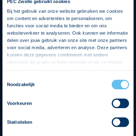
PEC Zwolle gebruikt cookies
Bij het gebruik van onze website gebruiken we cookies
om content en advertenties te personaliseren, om
functies voor social media te bieden en om ons
websiteverkeer te analyseren. Ook kunnen we informatie
delen over jouw gebruik van onze site met onze partners
voor social media, adverteren en analyse. Deze partners
kunnen deze gegevens combineren met andere
informatie die jij aan ze hebt verstrekt of die ze hebben
verzameld op basis van jouw gebruik van hun services.
Hierbij nemen wij wet- en regelgeving in acht, we doen dit
Toestemmingsselectie
op een veilige en integere wijze. Je kunt je toestemming
Noodzakelijk
beheren op de privacy- en cookieverklaring pagina.
Divisie partners
Voorkeuren
Statistieken