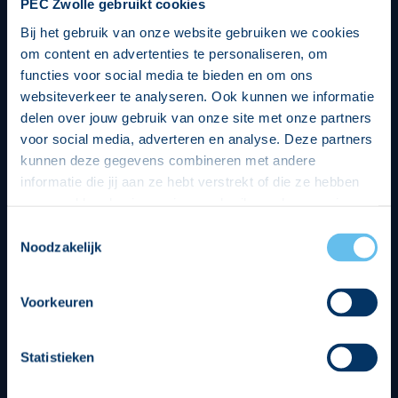
PEC Zwolle gebruikt cookies
Bij het gebruik van onze website gebruiken we cookies
om content en advertenties te personaliseren, om
functies voor social media te bieden en om ons
websiteverkeer te analyseren. Ook kunnen we informatie
delen over jouw gebruik van onze site met onze partners
voor social media, adverteren en analyse. Deze partners
kunnen deze gegevens combineren met andere
informatie die jij aan ze hebt verstrekt of die ze hebben
verzameld op basis van jouw gebruik van hun services.
Hierbij nemen wij wet- en regelgeving in acht, we doen dit
Toestemmingsselectie
op een veilige en integere wijze. Je kunt je toestemming
Noodzakelijk
beheren op de privacy- en cookieverklaring pagina.
Divisie partners
Voorkeuren
Statistieken