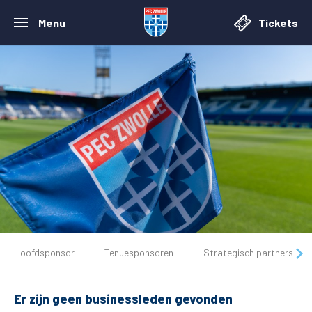
Menu
Tickets
De club
Hoofdsponsor
Tenuesponsoren
Strategisch partners
Tickets
Er zijn geen businessleden gevonden
Matchdays