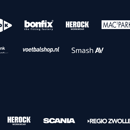
o
Download iOS
s
Download Android
nbaar vervoer
Veelgestelde vrage
Vrouwen
PEC Zwolle Vrouwen