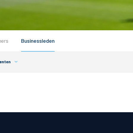
Service
ners
Businessleden
Inloggen
Contact
enten
Horeca