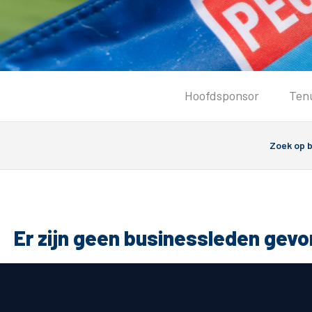
Tickets
Hoofdsponsor
Ten
Kaartverkoopinformatie
Koop tickets
Ticket Resale
Groepsactie
Groundhoppers
PEC Zwolle Vrouwen
Er zijn geen businessleden gev
Algemeen
Route 