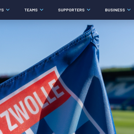
YS
TEAMS
SUPPORTERS
BUSINESS
Algemeen
Historie
Ons verhaal
Contact
Werken bij PEC Zwolle
Governance
Pers
Organisatie
Samenwerkingen
Documenten