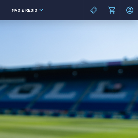
MVO & REGIO
MAC³PARK stadion
MAC³PARK stadion
Lumen Hotel & Events