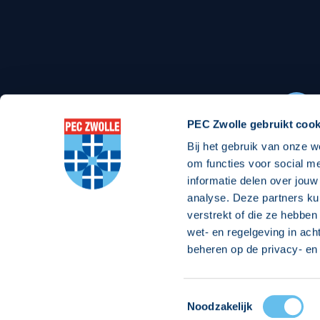
Stadionexposure
Skyb
Wedstrijdsponsorschappen
Busin
Wedstrijdarrangementen
PEC Zwolle gebruikt cook
Bij het gebruik van onze w
Regio Zwolle United
Maatschappelijk
om functies voor social m
informatie delen over jouw
Over Regio Zwolle United
Over maatschapp
analyse. Deze partners ku
verstrekt of die ze hebben
Nieuws MVO & Regio
Projecten maats
wet- en regelgeving in ach
ANBI-stichting
Goede Doelen
beheren op de privacy- en 
Jaarprogramma
Toestemmingsselectie
© 2026 PEC
Noodzakelijk