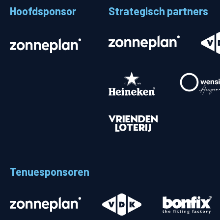
Hoofdsponsor
Strategisch partners
Stadionplattegrond
Aut
Veelgestelde vragen
Fiet
Fanshop
Ope
Heren
Spelers en staf
Programma
Uitslagen
Tenuesponsoren
Stand
Trainingsschema