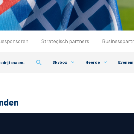
Seizoenkaart & Clubcard
uesponsoren
Strategisch partners
Businesspart
Seizoenkaart 2026/2027
Seizoenkaart Vrouwen
Skybox
Heerde
Evenem
Clubcard
Voorwaarden seizoenkaart
onden
& Parkeren
PEC Zwolle App