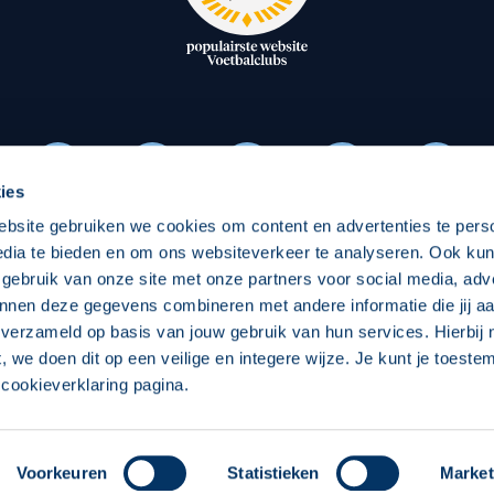
oxen
Strategisch partners
essclub
Businesspartners
Businessleden
Partners PEC Zwolle Vrouw
ies
ebsite gebruiken we cookies om content en advertenties te pers
Economie
Vitalit
edia te bieden en om ons websiteverkeer te analyseren. Ook ku
Download onze App
 gebruik van onze site met onze partners voor social media, adv
elijk
Over economie
Pro
nnen deze gegevens combineren met andere informatie die jij aa
 verzameld op basis van jouw gebruik van hun services. Hierbij
chappelijk
Projecten economie
Over
t, we doen dit op een veilige en integere wijze. Je kunt je toest
cookieverklaring pagina.
 Zwolle
Concept, Ontwerp en Technische Realisatie:
Int
Voorkeuren
Statistieken
Market