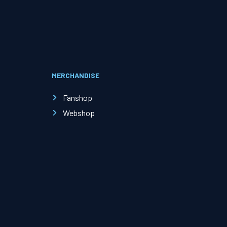
Evenementen
Open Dag
MERCHANDISE
Kinderfeestjes
Fanshop
Webshop
Nieuws & contact
Zakelijk nieuws
Zakelijke events