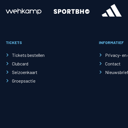
Merchandise
Supporterszak
Fanshop
Supporterszak
TICKETS
INFORMATIEF
Webshop
Vakcoördinato
Tickets bestellen
Privacy- en
Clubcard
Contact
Seizoenkaart
Nieuwsbrie
Groepsactie
Mogelijkheden
Busines
PEC Zwolle Businessclub
Baker 
Business seats
Schef