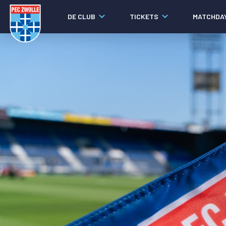
DE CLUB
TICKETS
MATCHDA
Nieuws
Social media
Agenda
Laatste nieuws
Video's
Fotoverslagen