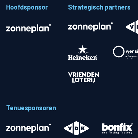
Hoofdsponsor
Strategisch partners
Stadionplattegrond
Aut
Veelgestelde vragen
Fiet
Fanshop
Ope
Heren
Spelers en staf
Programma
Uitslagen
Tenuesponsoren
Stand
Trainingsschema