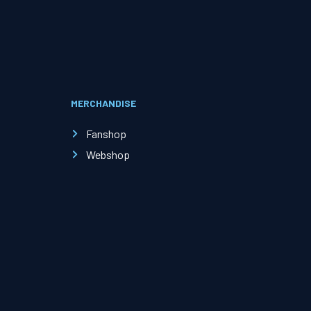
Evenementen
Open Dag
MERCHANDISE
Kinderfeestjes
Fanshop
Webshop
Nieuws & contact
Zakelijk nieuws
Zakelijke events