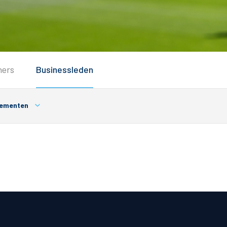
Service
ners
Businessleden
Inloggen
Contact
ementen
Horeca