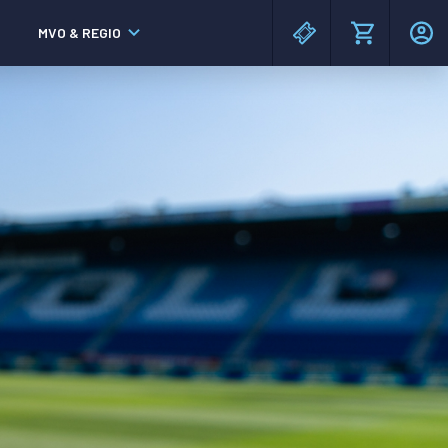
MVO & REGIO
MAC³PARK stadion
MAC³PARK stadion
Lumen Hotel & Events