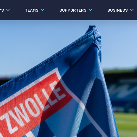
YS
TEAMS
SUPPORTERS
BUSINESS
Algemeen
Historie
Ons verhaal
Contact
Werken bij PEC Zwolle
Organisatie
Governance
Pers
Samenwerkingen
Documenten