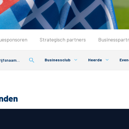
Seizoenkaart & Clubcard
uesponsoren
Strategisch partners
Businesspart
Seizoenkaart 2026/2027
Seizoenkaart Vrouwen
Businessclub
Heerde
Even
Clubcard
Voorwaarden seizoenkaart
onden
& Parkeren
PEC Zwolle App