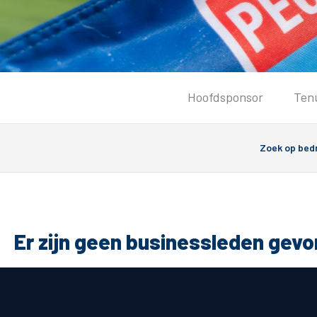
Tickets
Hoofdsponsor
Ten
Kaartverkoopinformatie
Koop tickets
Ticket Resale
Groepsactie
PEC Zwolle Vrouwen
Groundhoppers
Er zijn geen businessleden gev
Algemeen
Route 