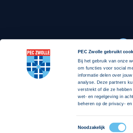
Stadionexposure
Skyb
Wedstrijdsponsorschappen
Busin
Wedstrijdarrangementen
PEC Zwolle gebruikt cook
Bij het gebruik van onze w
Regio Zwolle United
Maatschappelijk
om functies voor social m
informatie delen over jouw
Over Regio Zwolle United
Over maatschapp
analyse. Deze partners ku
verstrekt of die ze hebben
Nieuws MVO & Regio
Projecten maats
wet- en regelgeving in ach
Jaarprogramma
Goede Doelen
beheren op de privacy- en 
ANBI-stichting
Toestemmingsselectie
© 2026 PEC
Noodzakelijk