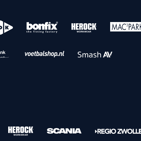
o
Download iOS
s
Download Android
nbaar vervoer
Veelgestelde vrage
Vrouwen
PEC Zwolle Vrouwen