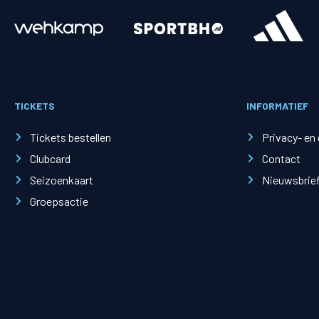
Merchandise
Supporterszak
Fanshop
Supporterszak
TICKETS
INFORMATIEF
Webshop
Vakcoördinato
Tickets bestellen
Privacy- en
Clubcard
Contact
Seizoenkaart
Nieuwsbrie
Groepsactie
Mogelijkheden
Busines
PEC Zwolle Businessclub
Baker 
Business seats
Schef