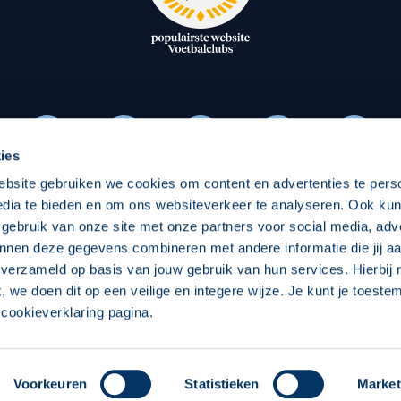
oxen
Strategisch partners
essclub
Businesspartners
Businessleden
Partners PEC Zwolle Vrouw
ies
ebsite gebruiken we cookies om content en advertenties te pers
Economie
Vitalit
edia te bieden en om ons websiteverkeer te analyseren. Ook ku
Download onze App
 gebruik van onze site met onze partners voor social media, adv
elijk
Over economie
Over
nnen deze gegevens combineren met andere informatie die jij aa
 verzameld op basis van jouw gebruik van hun services. Hierbij
chappelijk
Projecten economie
Pro
t, we doen dit op een veilige en integere wijze. Je kunt je toest
cookieverklaring pagina.
 Zwolle
Concept, Ontwerp en Technische Realisatie:
Int
Voorkeuren
Statistieken
Market