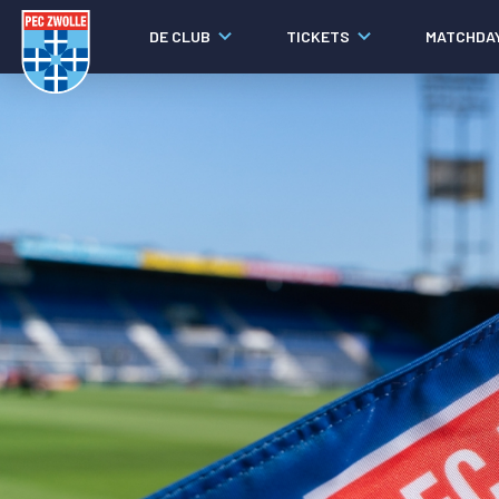
DE CLUB
TICKETS
MATCHDA
Nieuws
Laatste nieuws
Video's
Fotoverslagen
Social media
Agenda