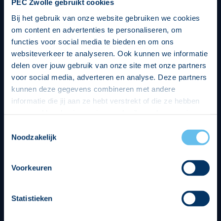
PEC Zwolle gebruikt cookies
Bij het gebruik van onze website gebruiken we cookies
om content en advertenties te personaliseren, om
functies voor social media te bieden en om ons
websiteverkeer te analyseren. Ook kunnen we informatie
delen over jouw gebruik van onze site met onze partners
voor social media, adverteren en analyse. Deze partners
kunnen deze gegevens combineren met andere
informatie die jij aan ze hebt verstrekt of die ze hebben
verzameld op basis van jouw gebruik van hun services.
Hierbij nemen wij wet- en regelgeving in acht, we doen dit
Toestemmingsselectie
op een veilige en integere wijze. Je kunt je toestemming
Noodzakelijk
beheren op de privacy- en cookieverklaring pagina.
Divisie partners
Voorkeuren
Statistieken