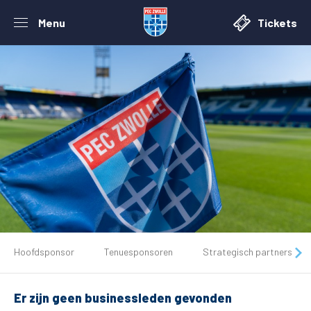
Menu
Tickets
De club
Hoofdsponsor
Tenuesponsoren
Strategisch partners
Tickets
Er zijn geen businessleden gevonden
Matchdays