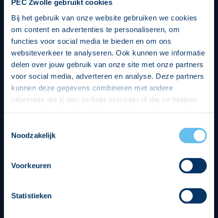
PEC Zwolle gebruikt cookies
Bij het gebruik van onze website gebruiken we cookies
om content en advertenties te personaliseren, om
functies voor social media te bieden en om ons
websiteverkeer te analyseren. Ook kunnen we informatie
delen over jouw gebruik van onze site met onze partners
voor social media, adverteren en analyse. Deze partners
kunnen deze gegevens combineren met andere
informatie die jij aan ze hebt verstrekt of die ze hebben
verzameld op basis van jouw gebruik van hun services.
Hierbij nemen wij wet- en regelgeving in acht, we doen dit
Toestemmingsselectie
op een veilige en integere wijze. Je kunt je toestemming
Noodzakelijk
beheren op de privacy- en cookieverklaring pagina.
Divisie partners
Voorkeuren
Statistieken