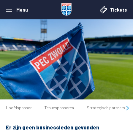
Menu
Tickets
De club
Hoofdsponsor
Tenuesponsoren
Strategisch partners
Tickets
Er zijn geen businessleden gevonden
Matchdays