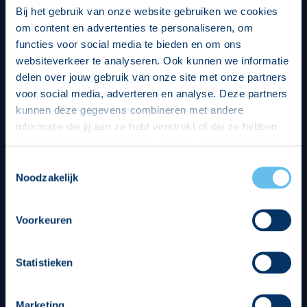
Bij het gebruik van onze website gebruiken we cookies
om content en advertenties te personaliseren, om
functies voor social media te bieden en om ons
websiteverkeer te analyseren. Ook kunnen we informatie
delen over jouw gebruik van onze site met onze partners
voor social media, adverteren en analyse. Deze partners
kunnen deze gegevens combineren met andere
informatie die jij aan ze hebt verstrekt of die ze hebben
verzameld op basis van jouw gebruik van hun services.
Hierbij nemen wij wet- en regelgeving in acht, we doen dit
Toestemmingsselectie
op een veilige en integere wijze. Je kunt je toestemming
Noodzakelijk
beheren op de privacy- en cookieverklaring pagina.
Divisie partners
Voorkeuren
Statistieken
Marketing