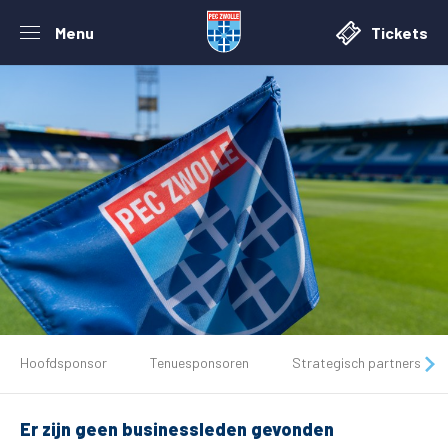
Menu
Tickets
De club
Hoofdsponsor
Tenuesponsoren
Strategisch partners
Tickets
Er zijn geen businessleden gevonden
Matchdays