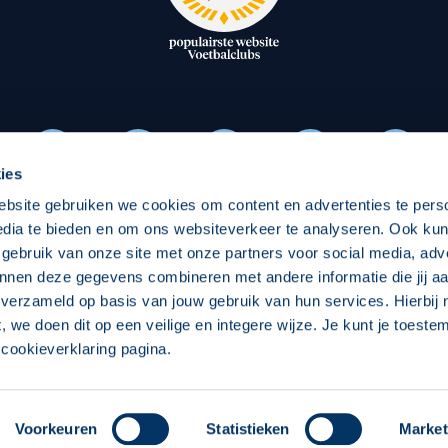
oxen
Strategisch partners
essclub
Businesspartners
Businessleden
Partners PEC Zwolle Vrouw
ies
ebsite gebruiken we cookies om content en advertenties te pers
Economie
Vitalit
edia te bieden en om ons websiteverkeer te analyseren. Ook ku
Download onze App
 gebruik van onze site met onze partners voor social media, adv
elijk
Over economie
Over
nnen deze gegevens combineren met andere informatie die jij aa
 verzameld op basis van jouw gebruik van hun services. Hierbij
chappelijk
Projecten economie
Pro
t, we doen dit op een veilige en integere wijze. Je kunt je toest
cookieverklaring pagina.
 Zwolle
Concept, Ontwerp en Technische Realisatie:
Int
Voorkeuren
Statistieken
Market