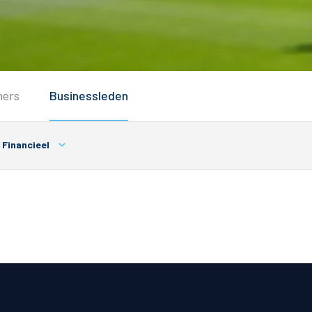
Service
ners
Businessleden
Inloggen
Contact
Financieel
Horeca