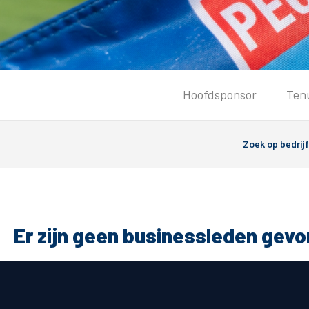
Tickets
Hoofdsponsor
Ten
Kaartverkoopinformatie
Koop tickets
Ticket Resale
Groepsactie
PEC Zwolle Vrouwen
Groundhoppers
Er zijn geen businessleden gev
Algemeen
Route 