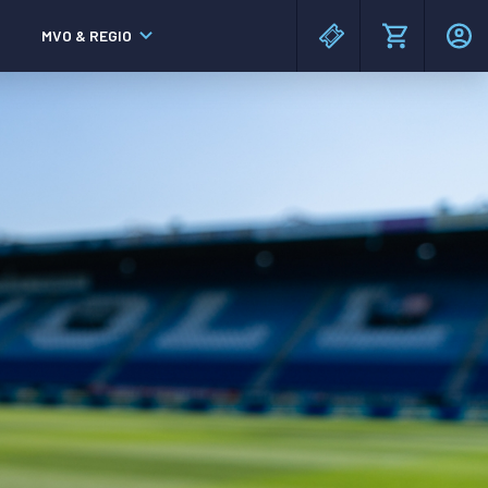
MVO & REGIO
MAC³PARK stadion
MAC³PARK stadion
Lumen Hotel & Events