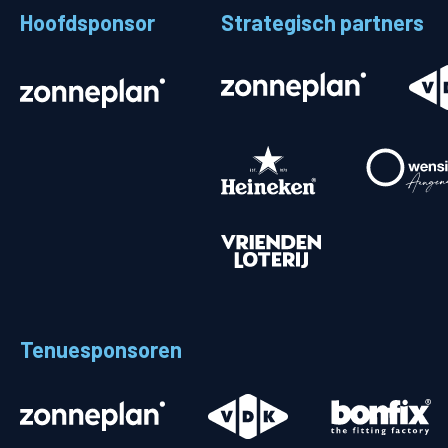
Hoofdsponsor
Strategisch partners
Stadionplattegrond
Aut
Veelgestelde vragen
Fiet
Fanshop
Ope
Heren
Spelers en staf
Programma
Uitslagen
Tenuesponsoren
Stand
Trainingsschema