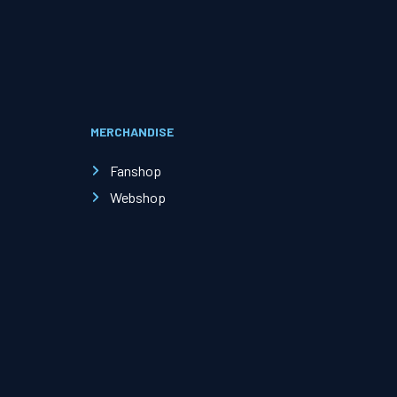
Evenementen
Open Dag
MERCHANDISE
Kinderfeestjes
Fanshop
Webshop
Nieuws & contact
Zakelijk nieuws
Zakelijke events