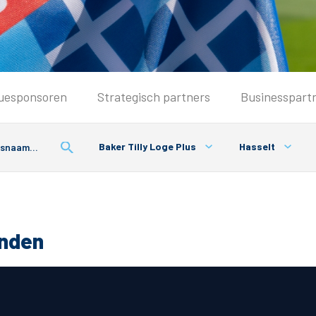
Seizoenkaart & Clubcard
uesponsoren
Strategisch partners
Businesspart
Seizoenkaart 2026/2027
Seizoenkaart Vrouwen
Baker Tilly Loge Plus
Hasselt
Clubcard
Voorwaarden seizoenkaart
onden
& Parkeren
PEC Zwolle App