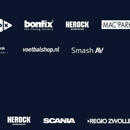
o
Download iOS
s
Download Android
nbaar vervoer
Veelgestelde vrage
Vrouwen
PEC Zwolle Vrouwen