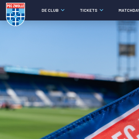
DE CLUB
TICKETS
MATCHDA
Nieuws
Laatste nieuws
Video's
Fotoverslagen
Social media
Agenda