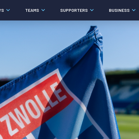
YS
TEAMS
SUPPORTERS
BUSINESS
Algemeen
Historie
Ons verhaal
Contact
Werken bij PEC Zwolle
Governance
Pers
Organisatie
Samenwerkingen
Documenten