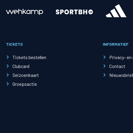
Merchandise
Supporterszak
Fanshop
Supporterszak
TICKETS
INFORMATIEF
Webshop
Vakcoördinato
Tickets bestellen
Privacy- en
Clubcard
Contact
Seizoenkaart
Nieuwsbrie
Groepsactie
Mogelijkheden
Busines
PEC Zwolle Businessclub
Baker 
Business seats
Schef