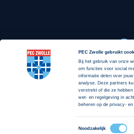
Stadionexposure
Skyb
Wedstrijdsponsorschappen
Busin
Wedstrijdarrangementen
PEC Zwolle gebruikt cook
Bij het gebruik van onze w
Regio Zwolle United
Maatschappelijk
om functies voor social m
informatie delen over jouw
Over Regio Zwolle United
Over maatschapp
analyse. Deze partners ku
verstrekt of die ze hebben
Nieuws MVO & Regio
Projecten maats
wet- en regelgeving in ach
Jaarprogramma
Goede Doelen
beheren op de privacy- en 
ANBI-stichting
Toestemmingsselectie
© 2026 PEC
Noodzakelijk