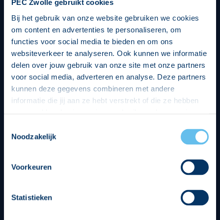
PEC Zwolle gebruikt cookies
Bij het gebruik van onze website gebruiken we cookies
om content en advertenties te personaliseren, om
functies voor social media te bieden en om ons
websiteverkeer te analyseren. Ook kunnen we informatie
delen over jouw gebruik van onze site met onze partners
voor social media, adverteren en analyse. Deze partners
kunnen deze gegevens combineren met andere
informatie die jij aan ze hebt verstrekt of die ze hebben
verzameld op basis van jouw gebruik van hun services.
Hierbij nemen wij wet- en regelgeving in acht, we doen dit
Toestemmingsselectie
op een veilige en integere wijze. Je kunt je toestemming
Noodzakelijk
beheren op de privacy- en cookieverklaring pagina.
Divisie partners
Voorkeuren
Statistieken