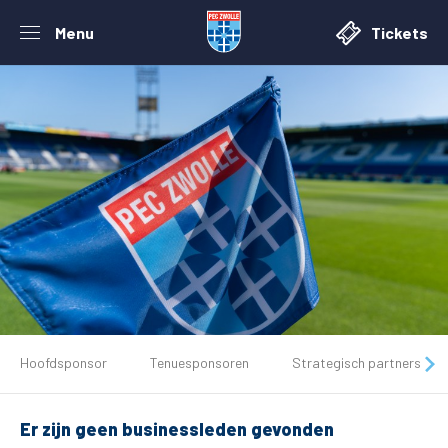
Menu
Tickets
De club
Hoofdsponsor
Tenuesponsoren
Strategisch partners
Tickets
Er zijn geen businessleden gevonden
Matchdays