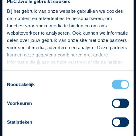
PEC Zwolle gebruikt cookies
Bij het gebruik van onze website gebruiken we cookies
om content en advertenties te personaliseren, om
functies voor social media te bieden en om ons
websiteverkeer te analyseren. Ook kunnen we informatie
delen over jouw gebruik van onze site met onze partners
voor social media, adverteren en analyse. Deze partners
kunnen deze gegevens combineren met andere
informatie die jij aan ze hebt verstrekt of die ze hebben
verzameld op basis van jouw gebruik van hun services.
Hierbij nemen wij wet- en regelgeving in acht, we doen dit
Toestemmingsselectie
op een veilige en integere wijze. Je kunt je toestemming
Noodzakelijk
beheren op de privacy- en cookieverklaring pagina.
Divisie partners
Voorkeuren
Statistieken