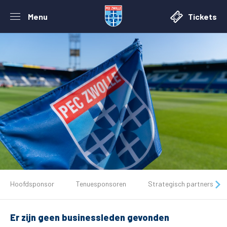
Menu
Tickets
De club
Hoofdsponsor
Tenuesponsoren
Strategisch partners
Tickets
Er zijn geen businessleden gevonden
Matchdays