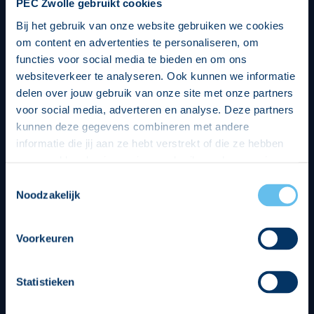
PEC Zwolle gebruikt cookies
Bij het gebruik van onze website gebruiken we cookies
om content en advertenties te personaliseren, om
functies voor social media te bieden en om ons
websiteverkeer te analyseren. Ook kunnen we informatie
delen over jouw gebruik van onze site met onze partners
voor social media, adverteren en analyse. Deze partners
kunnen deze gegevens combineren met andere
informatie die jij aan ze hebt verstrekt of die ze hebben
verzameld op basis van jouw gebruik van hun services.
Hierbij nemen wij wet- en regelgeving in acht, we doen dit
Toestemmingsselectie
op een veilige en integere wijze. Je kunt je toestemming
Noodzakelijk
beheren op de privacy- en cookieverklaring pagina.
Divisie partners
Voorkeuren
Statistieken