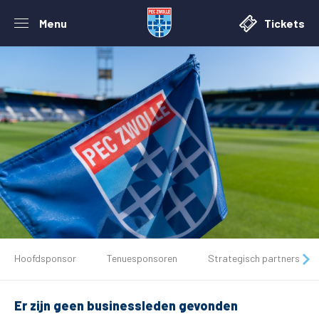
Menu
Tickets
De club
Hoofdsponsor
Tenuesponsoren
Strategisch partners
Tickets
Er zijn geen businessleden gevonden
Matchdays