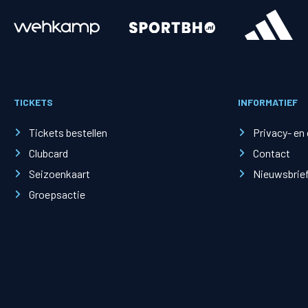
Merchandise
Supporterszak
Fanshop
Supporterszak
TICKETS
INFORMATIEF
Webshop
Vakcoördinato
Tickets bestellen
Privacy- en
Clubcard
Contact
Seizoenkaart
Nieuwsbrie
Groepsactie
Mogelijkheden
Busines
PEC Zwolle Businessclub
Baker 
Business seats
Schef