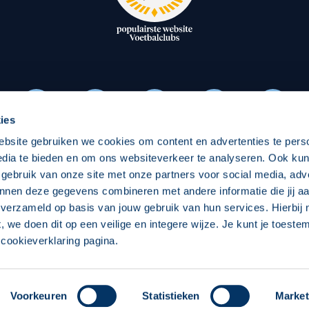
oxen
Strategisch partners
essclub
Businesspartners
Businessleden
Partners PEC Zwolle Vrouw
ies
ebsite gebruiken we cookies om content en advertenties te pers
Economie
Vitalit
edia te bieden en om ons websiteverkeer te analyseren. Ook ku
Download onze App
 gebruik van onze site met onze partners voor social media, adv
elijk
Over economie
Over
nnen deze gegevens combineren met andere informatie die jij aa
 verzameld op basis van jouw gebruik van hun services. Hierbij
chappelijk
Projecten economie
Pro
t, we doen dit op een veilige en integere wijze. Je kunt je toest
cookieverklaring pagina.
 Zwolle
Concept, Ontwerp en Technische Realisatie:
Int
Voorkeuren
Statistieken
Market