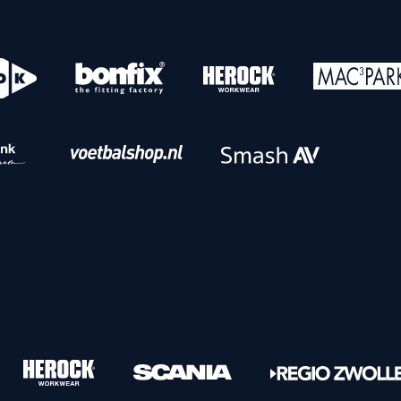
o
Download iOS
s
Download Android
nbaar vervoer
Veelgestelde vrage
Vrouwen
PEC Zwolle Vrouwen