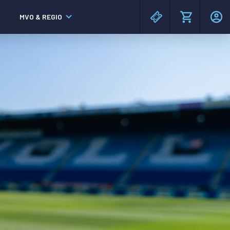
MVO & REGIO
MAC³PARK stadion
MAC³PARK stadion
Lumen Hotel & Events