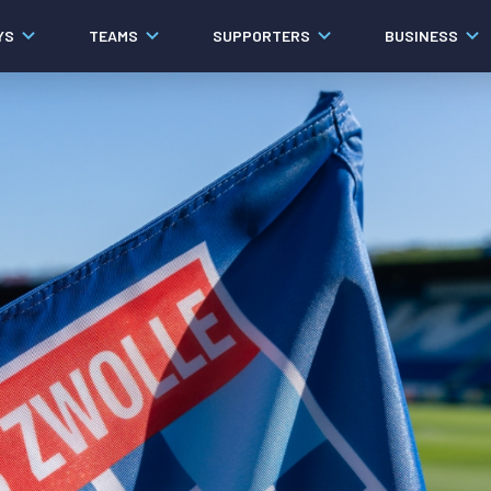
YS
TEAMS
SUPPORTERS
BUSINESS
Algemeen
Historie
Ons verhaal
Contact
Werken bij PEC Zwolle
Organisatie
Governance
Pers
Samenwerkingen
Documenten