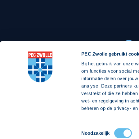
Stadionexposure
Skyb
Wedstrijdsponsorschappen
Busin
Wedstrijdarrangementen
PEC Zwolle gebruikt cook
Bij het gebruik van onze w
Regio Zwolle United
Maatschappelijk
om functies voor social m
informatie delen over jouw
Over Regio Zwolle United
Over maatschapp
analyse. Deze partners ku
verstrekt of die ze hebben
Nieuws MVO & Regio
Projecten maats
wet- en regelgeving in ach
Jaarprogramma
Goede Doelen
beheren op de privacy- en 
ANBI-stichting
Toestemmingsselectie
© 2026 PEC
Noodzakelijk