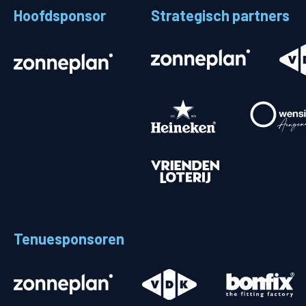
Hoofdsponsor
Strategisch partners
Stadionplattegrond
Aut
Veelgestelde vragen
Fiet
Fanshop
Ope
Heren
Spelers en staf
Programma
Uitslagen
Tenuesponsoren
Stand
Trainingsschema