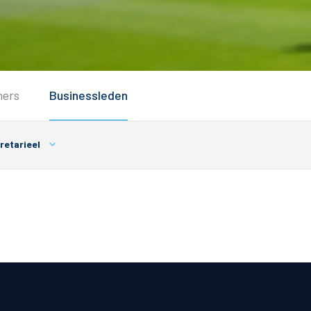
Service
ners
Businessleden
Inloggen
Contact
retarieel
Horeca