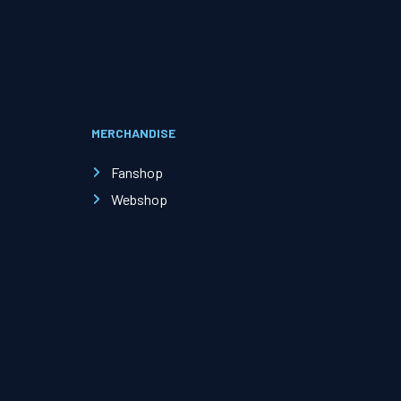
Evenementen
Open Dag
MERCHANDISE
Kinderfeestjes
Fanshop
Webshop
Nieuws & contact
Zakelijk nieuws
Zakelijke events