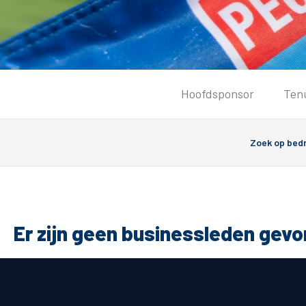
Tickets
Hoofdsponsor
Ten
Kaartverkoopinformatie
Koop tickets
Ticket Resale
Groepsactie
PEC Zwolle Vrouwen
Groundhoppers
Er zijn geen businessleden gev
Algemeen
Route 