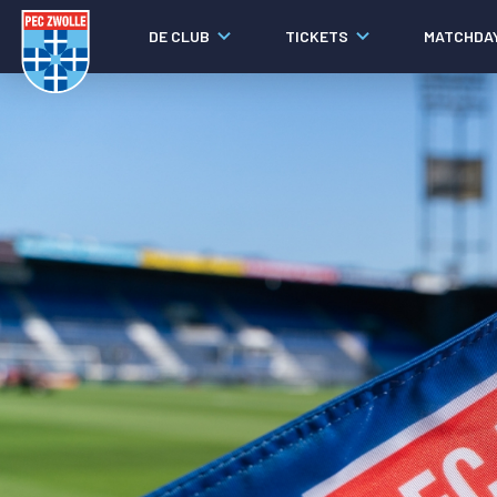
DE CLUB
TICKETS
MATCHDA
Nieuws
Laatste nieuws
Video's
Fotoverslagen
Social media
Agenda