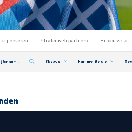
Seizoenkaart & Clubcard
uesponsoren
Strategisch partners
Businesspart
Seizoenkaart 2026/2027
Seizoenkaart Vrouwen
Skybox
Hamme, België
Sec
Clubcard
Voorwaarden seizoenkaart
onden
& Parkeren
PEC Zwolle App